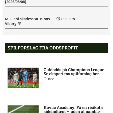
[2026/08/08]
M. Riahi skadesstatus hos
6:25 pm
Viborg FF
Opdatering: Isak Aron Sjong
6:09 pm
skade hos Bodø/Glimt
SPILFORSLAG FRA ODDSPROFIT
Eliteserien – Valerenga mod
4:43 pm
Bodo/Glimt: Optakt,
Guldodds på Champions League:
forventede opstillinger,
Se ekspertens spilforslag her
skader og karantæner
16:04
[2026/08/08]
2. Division – VSK Århus mod
12:26 pm
Fremad Amager: Optakt,
Kovac Academy: Få en risikofri
skader og karantæner
sideindtægt – uden at gamble
[2026/08/08]