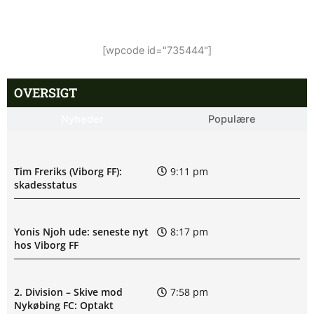
[wpcode id="735444"]
OVERSIGT
Nyheder
Populære
Tim Freriks (Viborg FF):
9:11 pm
skadesstatus
Yonis Njoh ude: seneste nyt
8:17 pm
hos Viborg FF
2. Division – Skive mod
7:58 pm
Nykøbing FC: Optakt