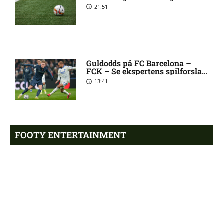
21:51
1. Division – Hobro IK mod
9:11 am
AB: Optakt, skader og
karantæner [2026/08/08]
Guldodds på FC Barcelona –
FCK – Se ekspertens spilforslag
her
13:41
1. Division – Aarhus Fremad
5:46 am
mod HB Køge: Optakt,
forventede opstillinger,
skader og karantæner
[2026/08/08]
FOOTY ENTERTAINMENT
Atlético forbereder bud på
10:23 pm
Tottenham-anfører
Emilie Hoffmann deler
vanvittige billeder
18:39
Manchester United sender
10:14 pm
målmand til Spanien