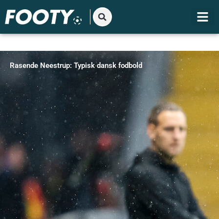
Gå
til
indholdet
Rasende Neestrup: Typisk dansk fodbold