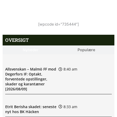
[wpcode id="735444"]
OVERSIGT
Nyheder
Populære
Allsvenskan – Malmö FF mod
8:40 am
Degerfors IF: Optakt,
forventede opstillinger,
skader og karantæner
[2026/08/09]
Etrit Berisha skadet: seneste
8:33 am
nyt hos BK Häcken