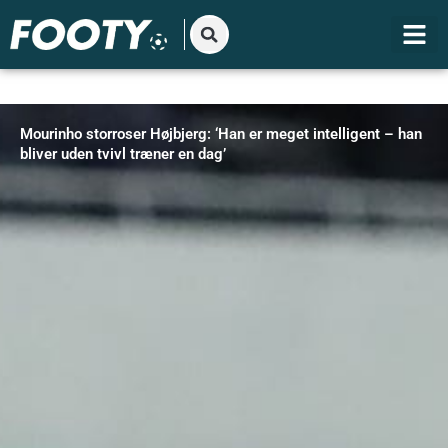
Gå
til
indholdet
Mourinho storroser Højbjerg: ‘Han er meget intelligent – han
bliver uden tvivl træner en dag’