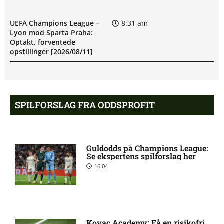
UEFA Champions League –
8:31 am
Lyon mod Sparta Praha:
Optakt, forventede
opstillinger [2026/08/11]
BK Häcken uden Ben Mikael
8:06 am
Engdahl: skadesstatus
SPILFORSLAG FRA ODDSPROFIT
Filip Olov Öhman misser
7:03 am
kamp for BK Häcken
Guldodds på Champions League:
Se ekspertens spilforslag her
16:04
UEFA Champions League –
6:13 am
Sabah FA mod AGF: Optakt,
forventede opstillinger
[2026/08/11]
Kovac Academy: Få en risikofri