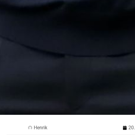
Henrik
20