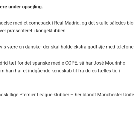
ære under opsejling.
ndelse med et comeback i Real Madrid, og det skulle således blo
iver præsenteret i kongeklubben.
igvis være en dansker der skal holde ekstra godt øje med telefone
adrid tæt for det spanske medie COPE, så har José Mourinho
 han har et indgående kendskab til fra deres fælles tid i
adskillige Premier League-klubber – heriblandt Manchester Unit