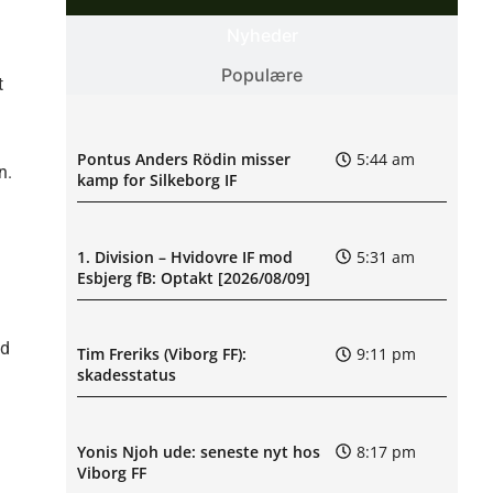
Nyheder
Populære
t
Pontus Anders Rödin misser
5:44 am
n.
kamp for Silkeborg IF
1. Division – Hvidovre IF mod
5:31 am
Esbjerg fB: Optakt [2026/08/09]
ed
Tim Freriks (Viborg FF):
9:11 pm
skadesstatus
Yonis Njoh ude: seneste nyt hos
8:17 pm
Viborg FF