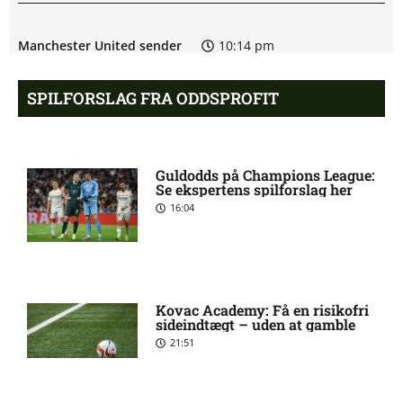
Manchester United sender
10:14 pm
målmand til Spanien
SPILFORSLAG FRA ODDSPROFIT
Roma enig med Atlético om
10:09 pm
verdensmester
Guldodds på Champions League:
Se ekspertens spilforslag her
Chelsea sælger Chalobah til
10:06 pm
16:04
Como
Premier League-klub henter
10:04 pm
FCN-profil
Kovac Academy: Få en risikofri
sideindtægt – uden at gamble
21:51
Salah lander i Tyrkiet til
10:00 pm
chokskifte