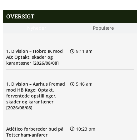
OVERSIGT
Nyheder
Populære
1. Division – Hobro IK mod
9:11 am
AB: Optakt, skader og
karantæner [2026/08/08]
1. Division – Aarhus Fremad
5:46 am
mod HB Køge: Optakt,
forventede opstillinger,
skader og karantæner
[2026/08/08]
Atlético forbereder bud på
10:23 pm
Tottenham-anfører