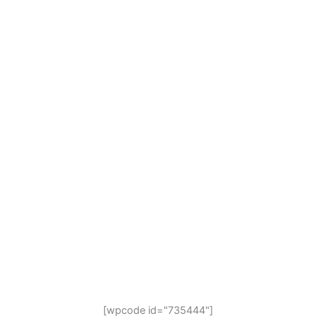
[wpcode id="735444"]