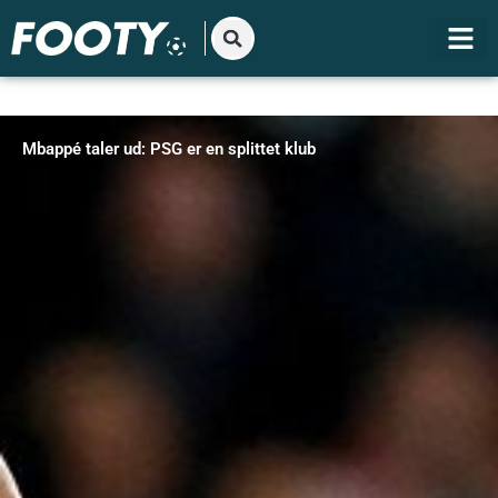
Gå
til
indholdet
Mbappé taler ud: PSG er en splittet klub