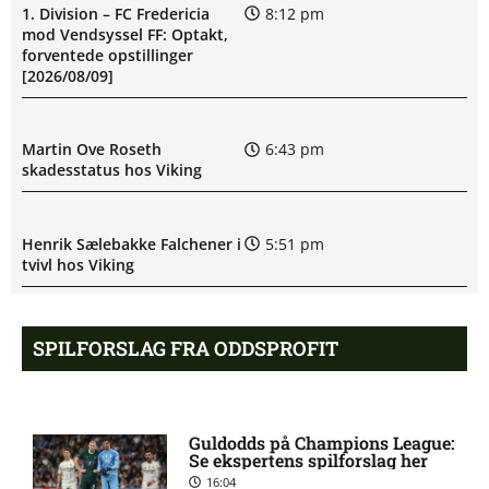
1. Division – FC Fredericia
8:12 pm
mod Vendsyssel FF: Optakt,
forventede opstillinger
[2026/08/09]
Martin Ove Roseth
6:43 pm
skadesstatus hos Viking
Henrik Sælebakke Falchener i
5:51 pm
tvivl hos Viking
Ibrahim Cissé skade: status
4:39 pm
SPILFORSLAG FRA ODDSPROFIT
hos AIK Stockholm
Charlie Steven Brian Pavey
4:07 pm
Guldodds på Champions League:
skade: status hos AIK
Se ekspertens spilforslag her
Stockholm
16:04