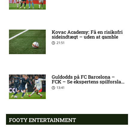
Stanley Wilson skadesstatus
3:08 pm
hos AIK Stockholm
Kovac Academy: Få en risikofri
sideindtægt – uden at gamble
Rodrigo Jhossel Huescas
1:19 pm
21:51
Hurtado misser kamp for FC
København
1. Division – AaB mod Kolding
12:32 pm
Guldodds på FC Barcelona –
IF: Optakt [2026/08/09]
FCK – Se ekspertens spilforslag
her
13:41
Jay-Roy Jornell Grot ude med
11:28 am
skade for OB
FOOTY ENTERTAINMENT
Sønderjyske uden Rasmus
11:23 am
Hjorth Vinderslev: