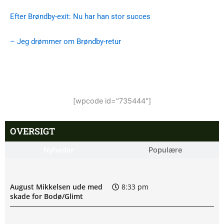
Efter Brøndby-exit: Nu har han stor succes
– Jeg drømmer om Brøndby-retur
[wpcode id="735444"]
OVERSIGT
Nyheder
Populære
August Mikkelsen ude med
8:33 pm
skade for Bodø/Glimt