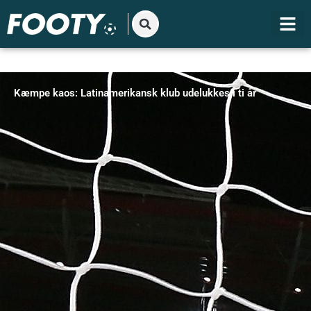
Gå
til
indholdet
Kæmpe kaos: Latinamerikansk klub udelukkes i ti år