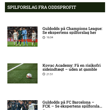
SPILFORSLAG FRA ODDSPROFIT
Skadesnyt: Kristoffer
2:45 pm
Tønnessen ude for Start
Guldodds på Champions League:
Se ekspertens spilforslag her
Marius Nordal tvivlsom til
1:32 pm
16:04
Starts kamp
Eliteserien – Viking mod
12:40 pm
Sarpsborg 08 FF: Optakt,
Kovac Academy: Få en risikofri
forventede opstillinger,
sideindtægt – uden at gamble
skader og karantæner
21:51
[2026/08/08]
Tvivl om Jasper Silva
12:35 pm
Torkildsen hos Start
Guldodds på FC Barcelona –
FCK – Se ekspertens spilforslag
her