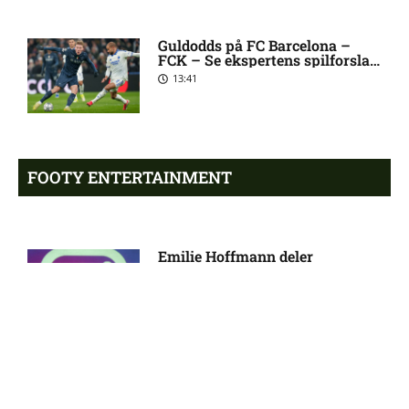
1. Division – Aarhus Fremad
5:46 am
mod HB Køge: Optakt,
forventede opstillinger,
Guldodds på FC Barcelona –
FCK – Se ekspertens spilforslag
skader og karantæner
her
[2026/08/08]
13:41
Atlético forbereder bud på
10:23 pm
Tottenham-anfører
FOOTY ENTERTAINMENT
Manchester United sender
10:14 pm
målmand til Spanien
Emilie Hoffmann deler
vanvittige billeder
18:39
Roma enig med Atlético om
10:09 pm
verdensmester
Chelsea sælger Chalobah til
10:06 pm
Como
Reality-babe viser kanonerne