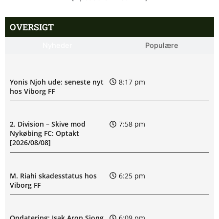
OVERSIGT
Nyheder
Populære
Yonis Njoh ude: seneste nyt
8:17 pm
hos Viborg FF
2. Division – Skive mod
7:58 pm
Nykøbing FC: Optakt
[2026/08/08]
M. Riahi skadesstatus hos
6:25 pm
Viborg FF
Opdatering: Isak Aron Sjong
6:09 pm