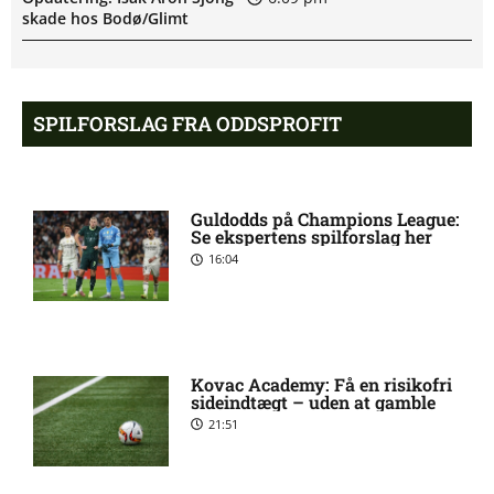
skade hos Bodø/Glimt
Eliteserien – Valerenga mod
4:43 pm
Bodo/Glimt: Optakt,
SPILFORSLAG FRA ODDSPROFIT
forventede opstillinger,
skader og karantæner
[2026/08/08]
Guldodds på Champions League:
Se ekspertens spilforslag her
2. Division – VSK Århus mod
12:26 pm
16:04
Fremad Amager: Optakt,
skader og karantæner
[2026/08/08]
Kovac Academy: Få en risikofri
1. Division – Hobro IK mod
9:11 am
sideindtægt – uden at gamble
AB: Optakt, skader og
21:51
karantæner [2026/08/08]