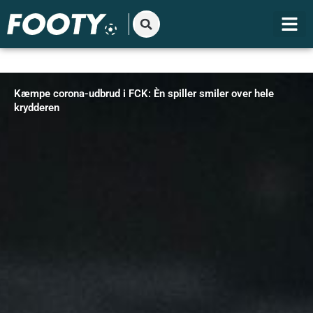
Gå
til
indholdet
Kæmpe corona-udbrud i FCK: Èn spiller smiler over hele
krydderen