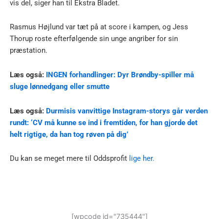
vis del, siger han til Ekstra Bladet.
Rasmus Højlund var tæt på at score i kampen, og Jess
Thorup roste efterfølgende sin unge angriber for sin
præstation.
Læs også:
INGEN forhandlinger: Dyr Brøndby-spiller må
sluge lønnedgang eller smutte
Læs også:
Durmisis vanvittige Instagram-storys går verden
rundt: ‘CV må kunne se ind i fremtiden, for han gjorde det
helt rigtige, da han tog røven på dig’
Du kan se meget mere til Oddsprofit
lige her.
[wpcode id="735444"]