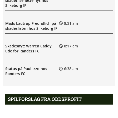
skadet: seneste nyt hos
Silkeborg IF
Mads Lautrup Freundlich på
8:31 am
skadeslisten hos Silkeborg IF
Skadesnyt: Warren Caddy
8:17 am
ude for Randers FC
Status på Paul Izzo hos
6:38 am
Randers FC
Superligaen – AC Horsens
6:15 am
mod Brøndby IF: Optakt,
SPILFORSLAG FRA ODDSPROFIT
forventede opstillinger,
skader og karantæner
[2026/08/09]