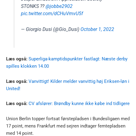
STONKS ??
@jobbe2902
pic.twitter.com/dCHuVmvU5f
— Giorgio Dusi (@Gio_Dusi)
October 1, 2022
Læs også:
Superliga-kamptidspunkter fastlagt: Næste derby
spilles klokken 14.00
Læs også:
Vanvittigt! Kilder melder vanvittig høj Eriksen-løn i
United!
Læs også:
CV afslører: Brøndby kunne ikke købe ind tidligere
Union Berlin topper fortsat førstepladsen i Bundesligaen med
17 point, mens Frankfurt med sejren indtager femtepladsen
med 14 point.