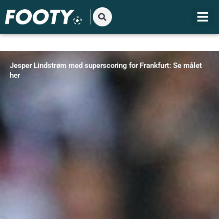
Gå
til
indholdet
Jesper Lindstrøm med superscoring for Frankfurt: Se målet
her