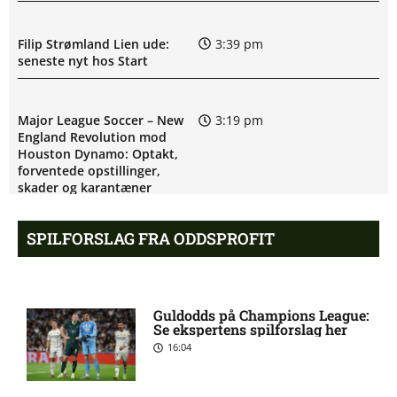
Filip Strømland Lien ude:
3:39 pm
seneste nyt hos Start
Major League Soccer – New
3:19 pm
England Revolution mod
Houston Dynamo: Optakt,
forventede opstillinger,
skader og karantæner
[2026/08/08]
SPILFORSLAG FRA ODDSPROFIT
Skadesnyt: Kristoffer
2:45 pm
Tønnessen ude for Start
Guldodds på Champions League:
Se ekspertens spilforslag her
Marius Nordal tvivlsom til
1:32 pm
16:04
Starts kamp