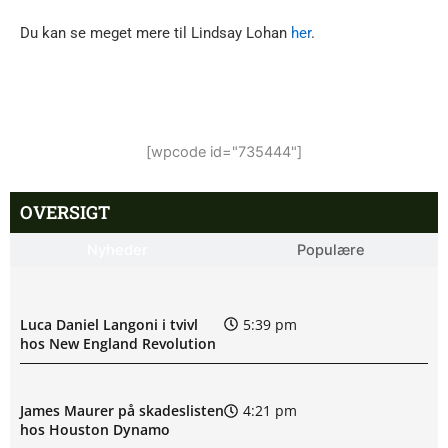
Du kan se meget mere til Lindsay Lohan
her
.
[wpcode id="735444"]
OVERSIGT
Nyheder
Populære
Luca Daniel Langoni i tvivl
5:39 pm
hos New England Revolution
James Maurer på skadeslisten
4:21 pm
hos Houston Dynamo