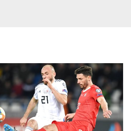
e
Side
Side
Side
Side