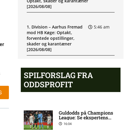
Optakt, skader og karantæner
[2026/08/08]
1. Division – Aarhus Fremad
5:46 am
mod HB Køge: Optakt,
forventede opstillinger,
skader og karantæner
er
[2026/08/08]
Atlético forbereder bud på
10:23 pm
SPILFORSLAG FRA
s
Tottenham-anfører
ODDSPROFIT
G
Manchester United sender
10:14 pm
målmand til Spanien
Guldodds på Champions
League: Se ekspertens
spilforslag her
Roma enig med Atlético om
10:09 pm
16:04
verdensmester