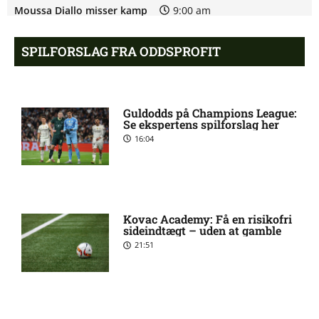
Moussa Diallo misser kamp
9:00 am
for Västerås SK
SPILFORSLAG FRA ODDSPROFIT
Frédéric Nsabiyumva skadet:
8:07 am
seneste nyt hos Västerås SK
Guldodds på Champions League:
Se ekspertens spilforslag her
Erik Jonathan Ring ude med
6:44 am
16:04
skade for Västerås SK
Charlie David Fabian Nildén i
5:55 am
tvivl hos Sirius
Kovac Academy: Få en risikofri
sideindtægt – uden at gamble
21:51
Allsvenskan – Västerås SK
5:25 am
mod Djurgårdens IF: Optakt,
forventede opstillinger,
skader og karantæner
[2026/08/10]