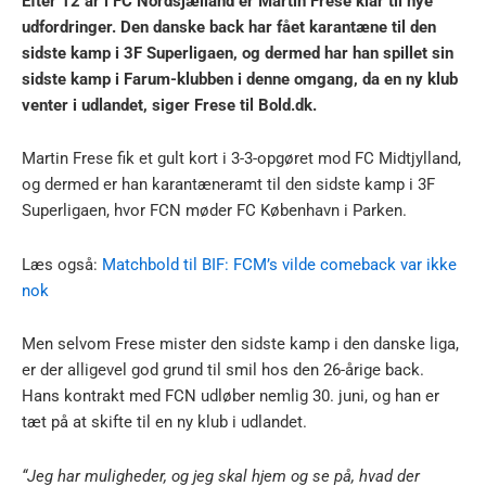
Efter 12 år i FC Nordsjælland er Martin Frese klar til nye
udfordringer. Den danske back har fået karantæne til den
sidste kamp i 3F Superligaen, og dermed har han spillet sin
sidste kamp i Farum-klubben i denne omgang, da en ny klub
venter i udlandet, siger Frese til Bold.dk.
Martin Frese fik et gult kort i 3-3-opgøret mod FC Midtjylland,
og dermed er han karantæneramt til den sidste kamp i 3F
Superligaen, hvor FCN møder FC København i Parken.
Læs også:
Matchbold til BIF: FCM’s vilde comeback var ikke
nok
Men selvom Frese mister den sidste kamp i den danske liga,
er der alligevel god grund til smil hos den 26-årige back.
Hans kontrakt med FCN udløber nemlig 30. juni, og han er
tæt på at skifte til en ny klub i udlandet.
“Jeg har muligheder, og jeg skal hjem og se på, hvad der