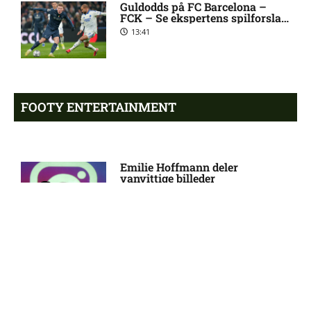
Guldodds på FC Barcelona –
FCK – Se ekspertens spilforslag
her
13:41
UEFA Europa Conference
5:20 am
League – FC København mod
Debreceni VSC: Optakt,
forventede opstillinger
[2026/08/12]
FOOTY ENTERTAINMENT
Eric Noel Patrik Milleskog i
8:49 pm
tvivl hos Sirius
Emilie Hoffmann deler
vanvittige billeder
18:39
Rangers afviser gigantbud på
8:42 pm
Chermiti
Ajax-profil bekræfter: I dialog
8:38 pm
med PSG
Reality-babe viser kanonerne
frem
18:03