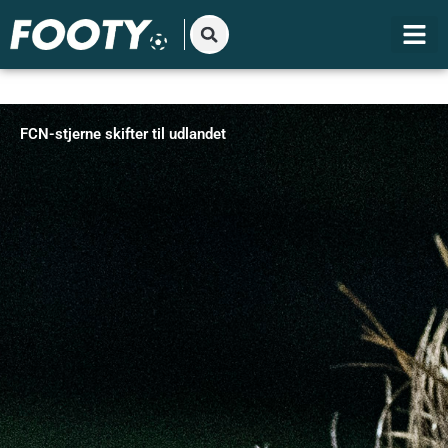
Gå
til
indholdet
FCN-stjerne skifter til udlandet