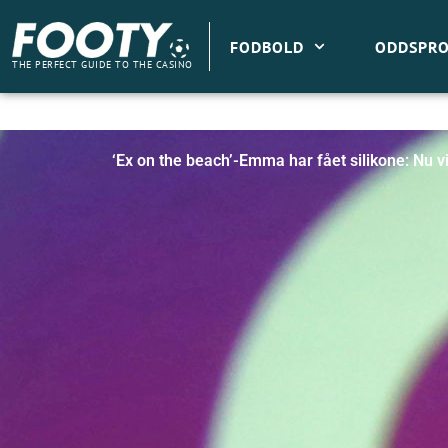
Gå
til
FODBOLD
ODDSPRO
indholdet
THE PERFECT GUIDE TO THE CASINO
‘Ex on the beach’-Emma har fået silikone: Nu v