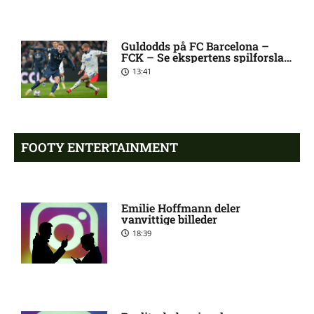
[2026/08/08]
Guldodds på FC Barcelona –
FCK – Se ekspertens spilforslag
Atlético forbereder bud på
10:23 pm
her
Tottenham-anfører
13:41
Manchester United sender
10:14 pm
målmand til Spanien
FOOTY ENTERTAINMENT
Roma enig med Atlético om
10:09 pm
verdensmester
Emilie Hoffmann deler
vanvittige billeder
18:39
Chelsea sælger Chalobah til
10:06 pm
Como
Premier League-klub henter
10:04 pm
FCN-profil