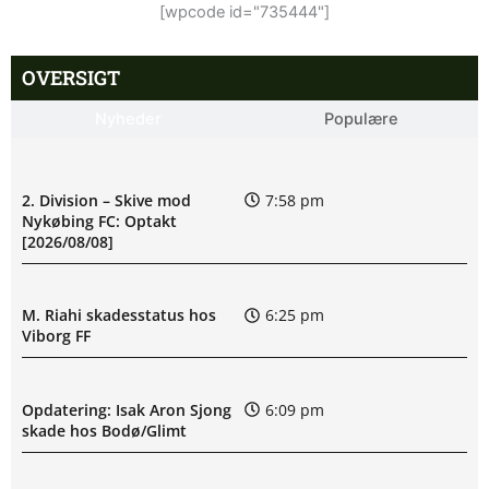
[wpcode id="735444"]
OVERSIGT
Nyheder
Populære
2. Division – Skive mod
7:58 pm
Nykøbing FC: Optakt
[2026/08/08]
M. Riahi skadesstatus hos
6:25 pm
Viborg FF
Opdatering: Isak Aron Sjong
6:09 pm
skade hos Bodø/Glimt