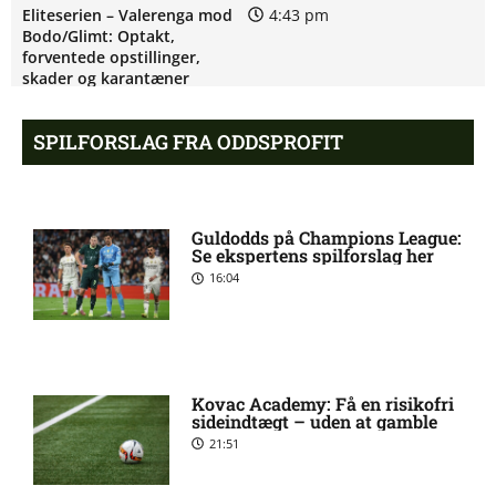
Eliteserien – Valerenga mod
4:43 pm
Bodo/Glimt: Optakt,
forventede opstillinger,
skader og karantæner
[2026/08/08]
SPILFORSLAG FRA ODDSPROFIT
2. Division – VSK Århus mod
12:26 pm
Fremad Amager: Optakt,
skader og karantæner
Guldodds på Champions League:
[2026/08/08]
Se ekspertens spilforslag her
16:04
1. Division – Hobro IK mod
9:11 am
AB: Optakt, skader og
karantæner [2026/08/08]
Kovac Academy: Få en risikofri
sideindtægt – uden at gamble
1. Division – Aarhus Fremad
5:46 am
21:51
mod HB Køge: Optakt,
forventede opstillinger,
skader og karantæner