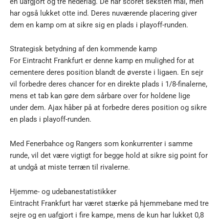
en uafgjort og tre nederlag. De har scoret seksten mål, men
har også lukket otte ind. Deres nuværende placering giver
dem en kamp om at sikre sig en plads i playoff-runden.
Strategisk betydning af den kommende kamp
For Eintracht Frankfurt er denne kamp en mulighed for at
cementere deres position blandt de øverste i ligaen. En sejr
vil forbedre deres chancer for en direkte plads i 1/8-finalerne,
mens et tab kan gøre dem sårbare over for holdene lige
under dem. Ajax håber på at forbedre deres position og sikre
en plads i playoff-runden.
Med Fenerbahce og Rangers som konkurrenter i samme
runde, vil det være vigtigt for begge hold at sikre sig point for
at undgå at miste terræn til rivalerne.
Hjemme- og udebanestatistikker
Eintracht Frankfurt har været stærke på hjemmebane med tre
sejre og en uafgjort i fire kampe, mens de kun har lukket 0,8