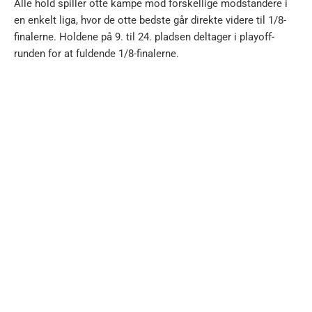
Alle hold spiller otte kampe mod forskellige modstandere i
en enkelt liga, hvor de otte bedste går direkte videre til 1/8-
finalerne. Holdene på 9. til 24. pladsen deltager i playoff-
runden for at fuldende 1/8-finalerne.
[wpcode id="735444"]
OVERSIGT
Nyheder
Populære
Luca Daniel Langoni i tvivl
5:39 pm
hos New England Revolution