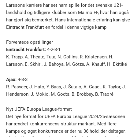
Larssons karriere har set ham spille for det svenske U21-
landshold og tidligere klubber som Malmö FF, hvor han også
har gjort sig bemærket. Hans internationale erfaring kan give
Eintracht Frankfurt en fordel i denne vigtige kamp.
Forventede opstillinger
Eintracht Frankfurt:
4-2-3-1
K. Trapp, A. Theate, Tuta, N. Collins, R. Kristensen, H.
Larsson, E. Skhiri, J. Bahoya, M. Götze, A. Knauff, H. Ekitiké
Ajax:
4-3-3
R. Pasveer, J. Hato, Y. Baas, J. Šutalo, A. Gaaei, K. Taylor, J.
Henderson, J. Mokio, M. Godts, B. Brobbey, B. Traoré
Nyt UEFA Europa League-format
Det nye format for UEFA Europa League 2024/25-sæsonen
har ændret konkurrencens struktur markant. Med flere
kampe og øget konkurrence er der nu 36 hold, der deltager.