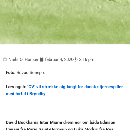
Niels O. Hansen
februar 4, 2020
2:16 pm
Foto:
Ritzau Scanpix
Læs også:
‘CV’ vil strække sig langt for dansk stjernespiller
med fortid i Brøndby
David Beckhams Inter Miami drømmer om både Edinson
Cavani fra Paris Saint-Germain og Luka Modric fra Real