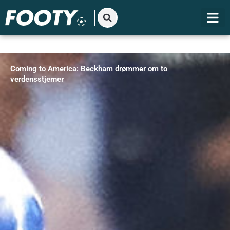
Gå
til
indholdet
Coming to America: Beckham drømmer om to
verdensstjerner