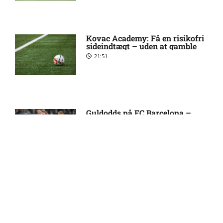
Charlie David Fabian Nildén i
5:55 am
tvivl hos Sirius
Kovac Academy: Få en risikofri
sideindtægt – uden at gamble
21:51
Allsvenskan – Västerås SK
5:25 am
mod Djurgårdens IF: Optakt,
forventede opstillinger,
skader og karantæner
[2026/08/10]
Guldodds på FC Barcelona –
FCK – Se ekspertens spilforslag
her
13:41
UEFA Europa Conference
5:20 am
League – FC København mod
Debreceni VSC: Optakt,
forventede opstillinger
[2026/08/12]
FOOTY ENTERTAINMENT
Eric Noel Patrik Milleskog i
8:49 pm
tvivl hos Sirius