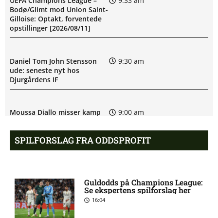
UEFA Champions League –
9:33 am
Bodø/Glimt mod Union Saint-
Gilloise: Optakt, forventede
opstillinger [2026/08/11]
Daniel Tom John Stensson
9:30 am
ude: seneste nyt hos
Djurgårdens IF
Moussa Diallo misser kamp
9:00 am
for Västerås SK
SPILFORSLAG FRA ODDSPROFIT
Frédéric Nsabiyumva skadet:
8:07 am
seneste nyt hos Västerås SK
Guldodds på Champions League:
Se ekspertens spilforslag her
Erik Jonathan Ring ude med
6:44 am
16:04
skade for Västerås SK