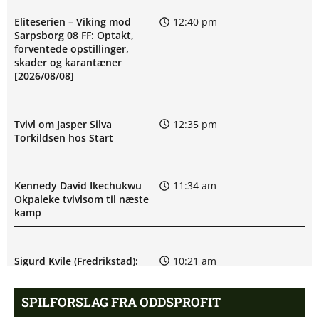
Eliteserien – Viking mod
12:40 pm
Sarpsborg 08 FF: Optakt,
forventede opstillinger,
skader og karantæner
[2026/08/08]
Tvivl om Jasper Silva
12:35 pm
Torkildsen hos Start
Kennedy David Ikechukwu
11:34 am
Okpaleke tvivlsom til næste
kamp
Sigurd Kvile (Fredrikstad):
10:21 am
skadesstatus
SPILFORSLAG FRA ODDSPROFIT