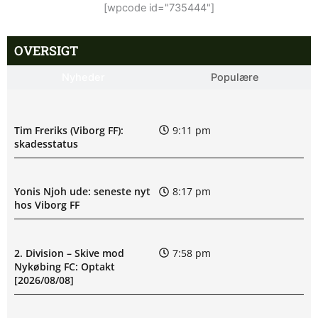
[wpcode id="735444"]
OVERSIGT
Nyheder
Populære
Tim Freriks (Viborg FF):
9:11 pm
skadesstatus
Yonis Njoh ude: seneste nyt
8:17 pm
hos Viborg FF
2. Division – Skive mod
7:58 pm
Nykøbing FC: Optakt
[2026/08/08]