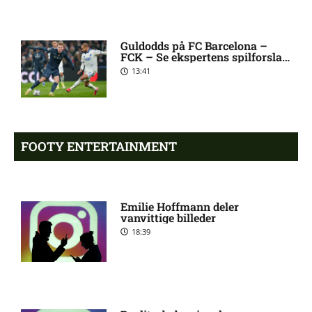
1. Division – Hobro IK mod
9:11 am
AB: Optakt, skader og
karantæner [2026/08/08]
Guldodds på FC Barcelona –
FCK – Se ekspertens spilforslag
her
13:41
1. Division – Aarhus Fremad
5:46 am
mod HB Køge: Optakt,
forventede opstillinger,
skader og karantæner
[2026/08/08]
FOOTY ENTERTAINMENT
Atlético forbereder bud på
10:23 pm
Tottenham-anfører
Emilie Hoffmann deler
vanvittige billeder
18:39
Manchester United sender
10:14 pm
målmand til Spanien
Roma enig med Atlético om
10:09 pm
verdensmester