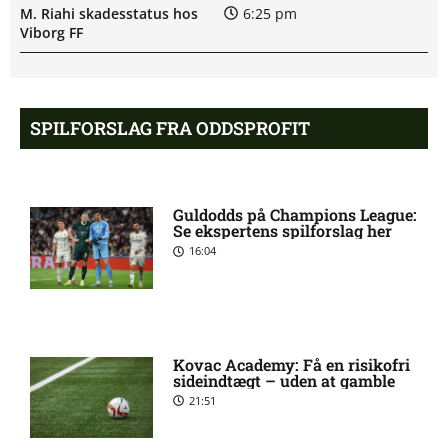
M. Riahi skadesstatus hos
6:25 pm
Viborg FF
Opdatering: Isak Aron Sjong
6:09 pm
skade hos Bodø/Glimt
SPILFORSLAG FRA ODDSPROFIT
Eliteserien – Valerenga mod
4:43 pm
Bodo/Glimt: Optakt,
Guldodds på Champions League:
forventede opstillinger,
Se ekspertens spilforslag her
skader og karantæner
16:04
[2026/08/08]
2. Division – VSK Århus mod
12:26 pm
Fremad Amager: Optakt,
Kovac Academy: Få en risikofri
skader og karantæner
sideindtægt – uden at gamble
[2026/08/08]
21:51