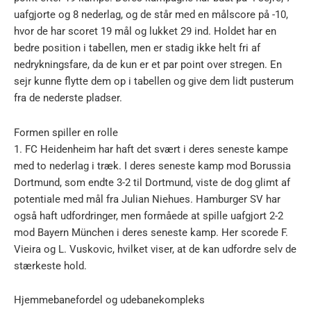
uafgjorte og 8 nederlag, og de står med en målscore på -10,
hvor de har scoret 19 mål og lukket 29 ind. Holdet har en
bedre position i tabellen, men er stadig ikke helt fri af
nedrykningsfare, da de kun er et par point over stregen. En
sejr kunne flytte dem op i tabellen og give dem lidt pusterum
fra de nederste pladser.
Formen spiller en rolle
1. FC Heidenheim har haft det svært i deres seneste kampe
med to nederlag i træk. I deres seneste kamp mod Borussia
Dortmund, som endte 3-2 til Dortmund, viste de dog glimt af
potentiale med mål fra Julian Niehues. Hamburger SV har
også haft udfordringer, men formåede at spille uafgjort 2-2
mod Bayern München i deres seneste kamp. Her scorede F.
Vieira og L. Vuskovic, hvilket viser, at de kan udfordre selv de
stærkeste hold.
Hjemmebanefordel og udebanekompleks