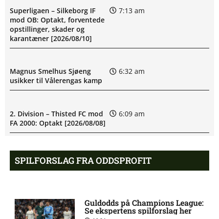
Superligaen – Silkeborg IF
7:13 am
mod OB: Optakt, forventede
opstillinger, skader og
karantæner [2026/08/10]
Magnus Smelhus Sjøeng
6:32 am
usikker til Vålerengas kamp
2. Division – Thisted FC mod
6:09 am
FA 2000: Optakt [2026/08/08]
Håkon Evjen på skadeslisten
6:07 am
SPILFORSLAG FRA ODDSPROFIT
hos Bodø/Glimt
August Mikkelsen ude med
8:33 pm
Guldodds på Champions League:
skade for Bodø/Glimt
Se ekspertens spilforslag her