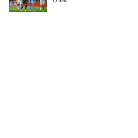
16:04
1. Division – FC Fredericia
8:12 pm
mod Vendsyssel FF: Optakt,
forventede opstillinger
[2026/08/09]
Kovac Academy: Få en risikofri
sideindtægt – uden at gamble
21:51
Martin Ove Roseth
6:43 pm
skadesstatus hos Viking
Henrik Sælebakke Falchener i
5:51 pm
Guldodds på FC Barcelona –
tvivl hos Viking
FCK – Se ekspertens spilforslag
her
13:41
Ibrahim Cissé skade: status
4:39 pm
hos AIK Stockholm
FOOTY ENTERTAINMENT
Charlie Steven Brian Pavey
4:07 pm
skade: status hos AIK