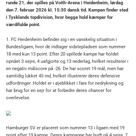
runde 21, der spilles på Voith-Arena i Heidenheim, lørdag
den 7. februar 2026 kl. 15:30 dansk tid. Kampen finder sted
i Tysklands topdivision, hvor begge hold kæmper for
værdifulde point.
1. FC Heidenheim befinder sig i en vanskelig situation i
Bundesligaen, hvor de indtager sidstepladsen som nummer
18 med kun 13 point. Efter 20 spillede kampe har holdet
opnået 3 sejre, 4 uafgjorte og 13 nederlag, hvilket resulterer i
en negativ målscore på -26. De har scoret 19 mål, men har
samtidig lukket 45 ind, hvilket illustrerer deres defensive
udfordringer. Holdet er i øjeblikket i fare for nedrykning og
har brug for en sejr for at forbedre deres chancer for
overlevelse.
Hamburger SV er placeret som nummer 13 i ligaen med 19
point efter 19 kampe. Deres kampagne har budt på 4 sejre, 7