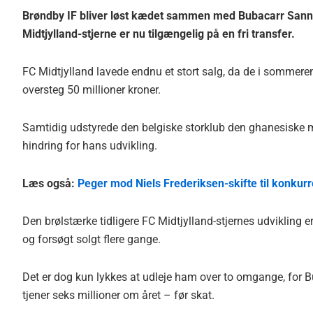
Brøndby IF bliver løst kædet sammen med Bubacarr Sanneh 
Midtjylland-stjerne er nu tilgængelig på en fri transfer.
FC Midtjylland lavede endnu et stort salg, da de i sommere
oversteg 50 millioner kroner.
Samtidig udstyrede den belgiske storklub den ghanesiske 
hindring for hans udvikling.
Læs også:
Peger mod Niels Frederiksen-skifte til konkurr
Den brølstærke tidligere FC Midtjylland-stjernes udvikling er
og forsøgt solgt flere gange.
Det er dog kun lykkes at udleje ham over to omgange, for B
tjener seks millioner om året – før skat.