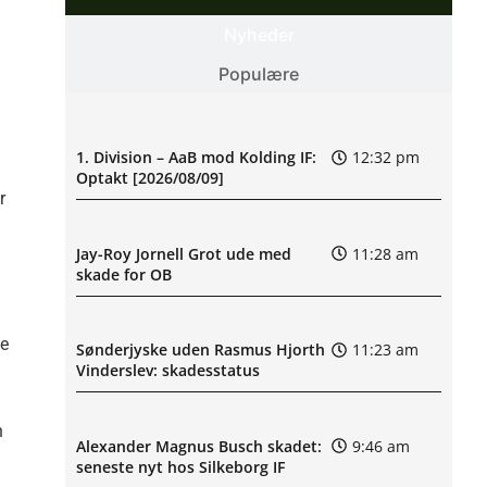
Nyheder
Populære
1. Division – AaB mod Kolding IF:
12:32 pm
Optakt [2026/08/09]
r
Jay-Roy Jornell Grot ude med
11:28 am
skade for OB
pe
Sønderjyske uden Rasmus Hjorth
11:23 am
Vinderslev: skadesstatus
n
Alexander Magnus Busch skadet:
9:46 am
seneste nyt hos Silkeborg IF