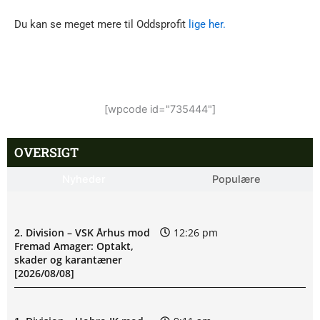
Du kan se meget mere til Oddsprofit
lige her.
[wpcode id="735444"]
OVERSIGT
Nyheder
Populære
2. Division – VSK Århus mod
12:26 pm
Fremad Amager: Optakt,
skader og karantæner
[2026/08/08]