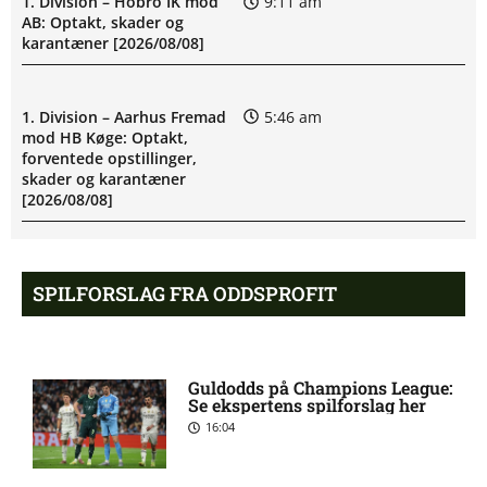
1. Division – Hobro IK mod
9:11 am
AB: Optakt, skader og
karantæner [2026/08/08]
1. Division – Aarhus Fremad
5:46 am
mod HB Køge: Optakt,
forventede opstillinger,
skader og karantæner
[2026/08/08]
Atlético forbereder bud på
10:23 pm
SPILFORSLAG FRA ODDSPROFIT
Tottenham-anfører
Manchester United sender
10:14 pm
Guldodds på Champions League:
målmand til Spanien
Se ekspertens spilforslag her
16:04
Roma enig med Atlético om
10:09 pm
verdensmester