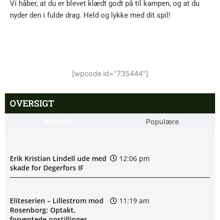
Vi håber, at du er blevet klædt godt på til kampen, og at du
nyder den i fulde drag. Held og lykke med dit spil!
[wpcode id="735444"]
OVERSIGT
Nyheder
Populære
Erik Kristian Lindell ude med
12:06 pm
skade for Degerfors IF
Eliteserien – Lillestrom mod
11:19 am
Rosenborg: Optakt,
forventede opstillinger,