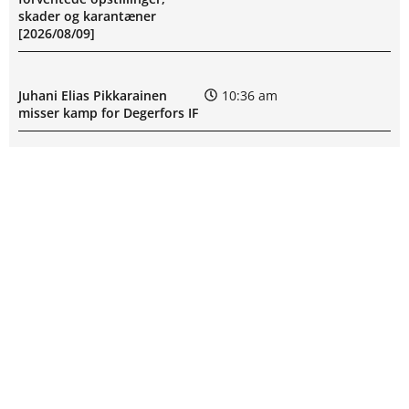
skader og karantæner
[2026/08/09]
Juhani Elias Pikkarainen
10:36 am
misser kamp for Degerfors IF
Degerfors IF uden Daniel
9:54 am
Andreas Sundgren:
skadesstatus
SPILFORSLAG FRA ODDSPROFIT
Allsvenskan – Malmö FF mod
8:40 am
Degerfors IF: Optakt,
forventede opstillinger,
Guldodds på Champions League:
skader og karantæner
Se ekspertens spilforslag her
[2026/08/09]
16:04
Etrit Berisha skadet: seneste
8:33 am