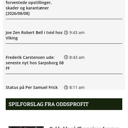
forventede opstillinger,
skader og karantæner
[2026/08/08]
Joe Zen Robert Bell i tvivl hos
9:43 am
Viking
Frederik Carstensen ude:
8:43 am
seneste nyt hos Sarpsborg 08
FF
Status på Per Samuel Frick
8:11 am
hos IF Elfsborg
SPILFORSLAG FRA ODDSPROFIT
Superligaen – Silkeborg IF
7:13 am
mod OB: Optakt, forventede
opstillinger, skader og