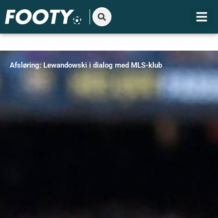
Gå
til
indholdet
Afsløring: Lewandowski i dialog med MLS-klub