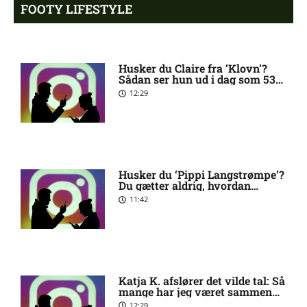
FOOTY LIFESTYLE
Inter fastholder jagten på
4:03 pm
Liverpool-profil
Husker du Claire fra ‘Klovn’?
Sådan ser hun ud i dag som 53-
Yanis Danielov Karabelyov
3:51 pm
årig
ude: seneste nyt hos
12:29
Malmö FF
Eliteserien – Kristiansund
3:00 pm
BK mod Molde: Optakt,
Husker du ‘Pippi Langstrømpe’?
forventede opstillinger,
Du gætter aldrig, hvordan
skader og karantæner
skuespillerinden på 67 år ser ud
11:42
[2026/08/09]
i dag
Tvivl om Camil Abdelhakim
2:21 pm
Jebara hos Lillestrom
Katja K. afslører det vilde tal: Så
mange har jeg været sammen
med
12:29