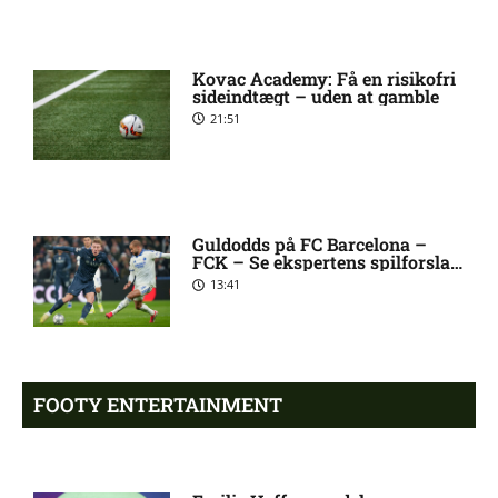
dialog med PSG
Kovac Academy: Få en risikofri
Allsvenskan – Sirius mod IF
7:54 pm
sideindtægt – uden at gamble
Brommapojkarna: Optakt,
21:51
forventede opstillinger,
skader og karantæner
[2026/08/10]
Mats Møller Dæhli i tvivl
7:50 pm
Guldodds på FC Barcelona –
FCK – Se ekspertens spilforslag
hos Molde
her
13:41
Tvivl om Halldor Østervold
6:52 pm
Stenevik hos Molde
FOOTY ENTERTAINMENT
Anders Bleg Christiansen
5:54 pm
skade: status hos Malmö
FF