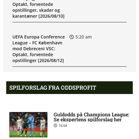
Optakt, forventede
opstillinger, skader og
karantæner [2026/08/10]
UEFA Europa Conference
5:20 am
League – FC København
mod Debreceni VSC:
Optakt, forventede
opstillinger [2026/08/12]
Eric Noel Patrik Milleskog i
8:49 pm
SPILFORSLAG FRA ODDSPROFIT
tvivl hos Sirius
Rangers afviser gigantbud
8:42 pm
Guldodds på Champions League:
på Chermiti
Se ekspertens spilforslag her
16:04
Ajax-profil bekræfter: I
8:38 pm