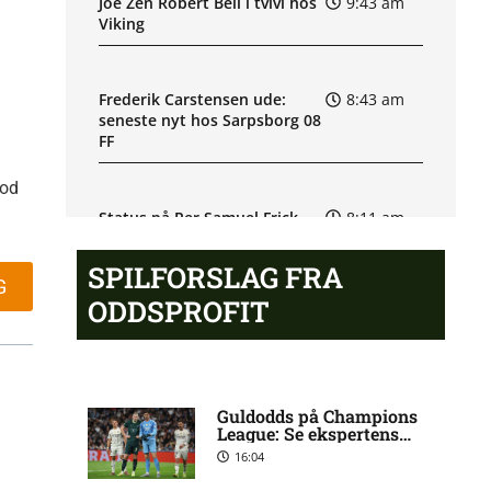
Joe Zen Robert Bell i tvivl hos
9:43 am
Viking
Frederik Carstensen ude:
8:43 am
seneste nyt hos Sarpsborg 08
FF
mod
Status på Per Samuel Frick
8:11 am
hos IF Elfsborg
SPILFORSLAG FRA
G
ODDSPROFIT
Superligaen – Silkeborg IF
7:13 am
mod OB: Optakt, forventede
opstillinger, skader og
karantæner [2026/08/10]
Guldodds på Champions
League: Se ekspertens
spilforslag her
Magnus Smelhus Sjøeng
6:32 am
16:04
usikker til Vålerengas kamp