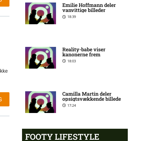
Emilie Hoffmann deler
skadesstatus hos Viking
vanvittige billeder
18:39
Henrik Sælebakke Falchener i
5:51 pm
tvivl hos Viking
Reality-babe viser
kanonerne frem
Ibrahim Cissé skade: status
4:39 pm
hos AIK Stockholm
18:03
ikke
Charlie Steven Brian Pavey
4:07 pm
skade: status hos AIK
Camilla Martin deler
Stockholm
opsigtsvækkende billede
G
17:24
Stanley Wilson skadesstatus
3:08 pm
hos AIK Stockholm
FOOTY LIFESTYLE