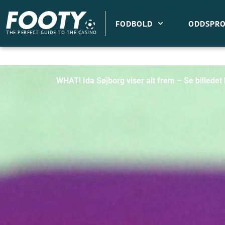
Gå
til
FODBOLD
ODDSPRO
indholdet
THE PERFECT GUIDE TO THE CASINO
WHAT! Ida Søjborg viser alt frem – Se billedet