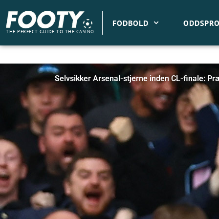
Gå
til
FODBOLD
ODDSPRO
indholdet
THE PERFECT GUIDE TO THE CASINO
Selvsikker Arsenal-stjerne inden CL-finale: Pr