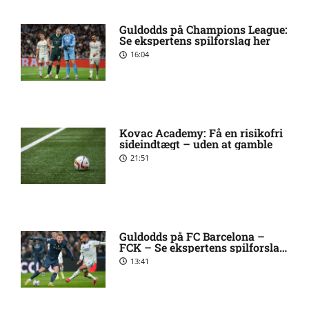
1. Division – Aarhus Fremad
5:46 am
Guldodds på Champions League:
mod HB Køge: Optakt,
Se ekspertens spilforslag her
forventede opstillinger,
skader og karantæner
16:04
[2026/08/08]
Atlético forbereder bud på
10:23 pm
Tottenham-anfører
Kovac Academy: Få en risikofri
sideindtægt – uden at gamble
21:51
Manchester United sender
10:14 pm
målmand til Spanien
Roma enig med Atlético om
10:09 pm
Guldodds på FC Barcelona –
FCK – Se ekspertens spilforslag
verdensmester
her
13:41
Chelsea sælger Chalobah til
10:06 pm
Como