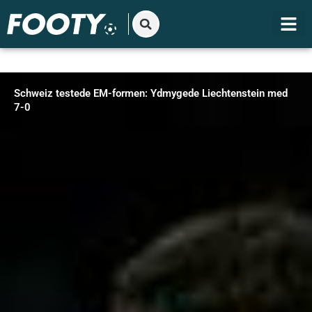
Gå
til
indholdet
Schweiz testede EM-formen: Ydmygede Liechtenstein med
7-0