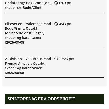
Opdatering: Isak Aron Sjong
6:09 pm
skade hos Bodø/Glimt
Eliteserien – Valerenga mod
4:43 pm
Bodo/Glimt: Optakt,
forventede opstillinger,
skader og karantæner
[2026/08/08]
2. Division – VSK Århus mod
12:26 pm
Fremad Amager: Optakt,
skader og karantæner
[2026/08/08]
1. Division – Hobro IK mod
9:11 am
AB: Optakt, skader og
SPILFORSLAG FRA ODDSPROFIT
karantæner [2026/08/08]