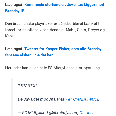
Læs også:
Kommende storhandler: Juventus kigger mod
Brøndby IF
Den brasilianske playmaker er således blevet bænket til
fordel for en offensiv bestående af Mabil, Sisto, Dreyer og
Kaba.
Læs også:
Tweetet fra Kasper Fisker, som alle Brøndby-
fansene elsker – Se det her
Herunder kan du se hele FC Midtjyllands startopstilling:
? START-XI
De udvalgte mod Atalanta ?
#FCMATA
|
#UCL
— FC Midtjylland (@fcmidtjylland)
October