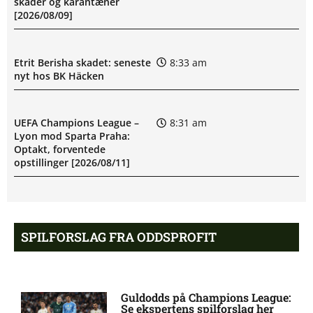
skader og karantæner
[2026/08/09]
Etrit Berisha skadet: seneste
8:33 am
nyt hos BK Häcken
UEFA Champions League –
8:31 am
Lyon mod Sparta Praha:
Optakt, forventede
opstillinger [2026/08/11]
BK Häcken uden Ben Mikael
8:06 am
Engdahl: skadesstatus
SPILFORSLAG FRA ODDSPROFIT
Filip Olov Öhman misser
7:03 am
kamp for BK Häcken
Guldodds på Champions League:
Se ekspertens spilforslag her