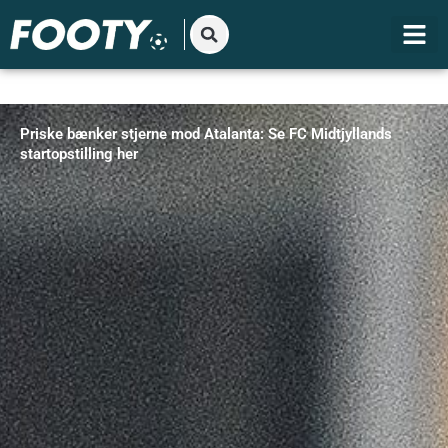
Gå
til
indholdet
Priske bænker stjerne mod Atalanta: Se FC Midtjyllands
startopstilling her