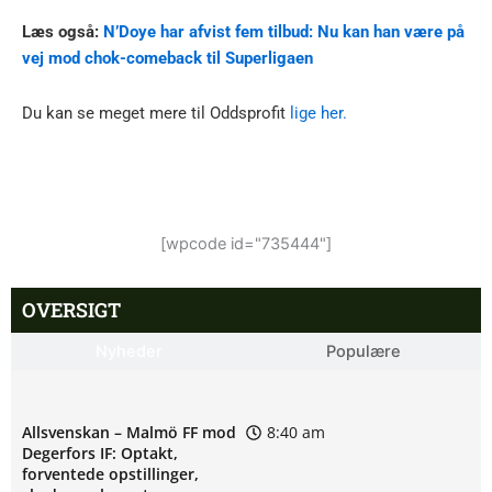
Læs også:
N’Doye har afvist fem tilbud: Nu kan han være på
vej mod chok-comeback til Superligaen
Du kan se meget mere til Oddsprofit
lige her.
[wpcode id="735444"]
OVERSIGT
Nyheder
Populære
Allsvenskan – Malmö FF mod
8:40 am
Degerfors IF: Optakt,
forventede opstillinger,