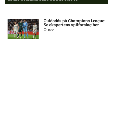
Eliteserien – Valerenga mod
4:43 pm
Bodo/Glimt: Optakt,
Guldodds på Champions League:
forventede opstillinger,
Se ekspertens spilforslag her
skader og karantæner
16:04
[2026/08/08]
2. Division – VSK Århus mod
12:26 pm
Fremad Amager: Optakt,
Kovac Academy: Få en risikofri
skader og karantæner
sideindtægt – uden at gamble
[2026/08/08]
21:51
1. Division – Hobro IK mod
9:11 am
AB: Optakt, skader og
karantæner [2026/08/08]
Guldodds på FC Barcelona –
FCK – Se ekspertens spilforslag
her
13:41
1. Division – Aarhus Fremad
5:46 am
mod HB Køge: Optakt,