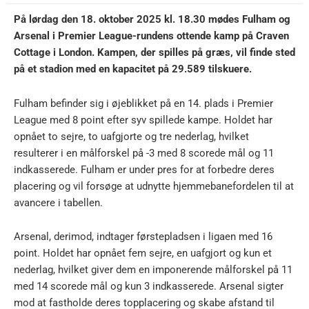
På lørdag den 18. oktober 2025 kl. 18.30 mødes Fulham og
Arsenal i Premier League-rundens ottende kamp på Craven
Cottage i London. Kampen, der spilles på græs, vil finde sted
på et stadion med en kapacitet på 29.589 tilskuere.
Fulham befinder sig i øjeblikket på en 14. plads i Premier
League med 8 point efter syv spillede kampe. Holdet har
opnået to sejre, to uafgjorte og tre nederlag, hvilket
resulterer i en målforskel på -3 med 8 scorede mål og 11
indkasserede. Fulham er under pres for at forbedre deres
placering og vil forsøge at udnytte hjemmebanefordelen til at
avancere i tabellen.
Arsenal, derimod, indtager førstepladsen i ligaen med 16
point. Holdet har opnået fem sejre, en uafgjort og kun et
nederlag, hvilket giver dem en imponerende målforskel på 11
med 14 scorede mål og kun 3 indkasserede. Arsenal sigter
mod at fastholde deres topplacering og skabe afstand til