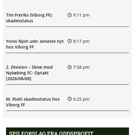
Tim Freriks (Viborg FF):
9:11 pm
skadesstatus
Yonis Njoh ude: seneste nyt
8:17 pm
hos Viborg FF
2. Division – Skive mod
7:58 pm
Nykøbing FC: Optakt
[2026/08/08]
M. Riahi skadesstatus hos
6:25 pm
Viborg FF
Opdatering: Isak Aron Sjong
6:09 pm
skade hos Bodø/Glimt
SPILFORSLAG FRA ODDSPROFIT