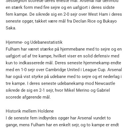
Sessegnon scorede deres eneste mål. Arsenal har derimod
en stærk form med fire sejre og en uafgjort i deres sidste
fem kampe. De sikrede sig en 2-0 sejr over West Ham i deres
seneste opgør, takket være mål fra Declan Rice og Bukayo
Saka.
Hjemme- og Udebanestatistik
Fulham har været stærke på hjemmebane med to sejre og en
uafgjort ud af tre kampe, hvilket viser en solid defensiv med
kun to indkasserede mål. Deres seneste hjemmekamp endte
med en 1-0 sejr over Cambridge United i League Cup. Arsenal
har også vist styrke på udebane med to sejre og et nederlag i
tre kampe. I deres seneste udebanekamp mod Newcastle
sikrede de sig en 2-1 sejr, hvor Mikel Merino og Gabriel
scorede afgørende mål.
Historik mellem Holdene
I de seneste fem indbyrdes opgør har Arsenal vundet to
gange, mens Fulham har en enkelt sejr, og to kampe er endt