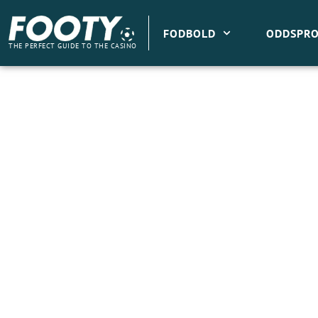
Gå
til
FODBOLD
ODDSPRO
indholdet
THE PERFECT GUIDE TO THE CASINO
Pønser Brøndby på at hente Esbjerg-stjerne?