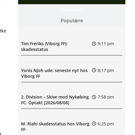
Nyheder
Populære
rke
Tim Freriks (Viborg FF):
9:11 pm
skadesstatus
Yonis Njoh ude: seneste nyt hos
8:17 pm
Viborg FF
2. Division – Skive mod Nykøbing
7:58 pm
FC: Optakt [2026/08/08]
M. Riahi skadesstatus hos Viborg
6:25 pm
FF
g