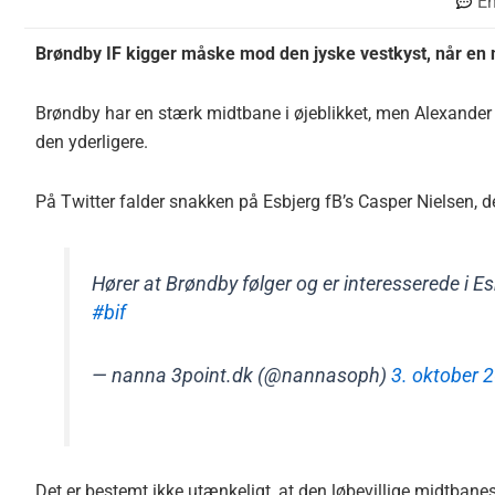
E
Brøndby IF kigger måske mod den jyske vestkyst, når en ny
Brøndby har en stærk midtbane i øjeblikket, men Alexander 
den yderligere.
På Twitter falder snakken på Esbjerg fB’s Casper Nielsen,
Hører at Brøndby følger og er interesserede i E
#bif
— nanna 3point.dk (@nannasoph)
3. oktober 
Det er bestemt ikke utænkeligt, at den løbevillige midtbanespi