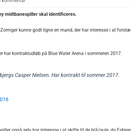
n kommentar
 midtbanespiller skal identificeres.
Zorniger kunne godt ligne en mand, der har interesse i at forstæ
 der har kontraktudløb på Blue Water Arena i sommeren 2017.
sbjergs Casper Nielsen. Har kontrakt til sommer 2017.
2016
ller også selv har interesse i at skifte til de blå/gule, da Esbjer