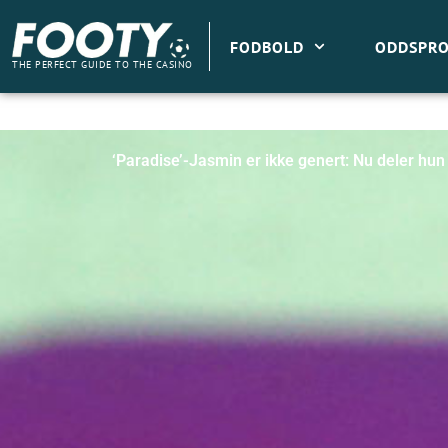
Gå
til
FODBOLD
ODDSPRO
indholdet
THE PERFECT GUIDE TO THE CASINO
‘Paradise’-Jasmin er ikke genert: Nu deler hun 