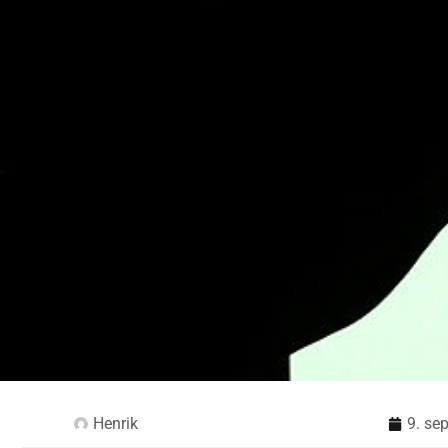
Henrik
9. se