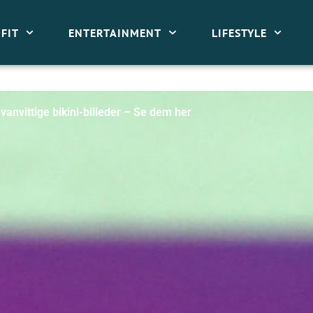
FIT
ENTERTAINMENT
LIFESTYLE
vanvittige bikini-billeder – Se dem her