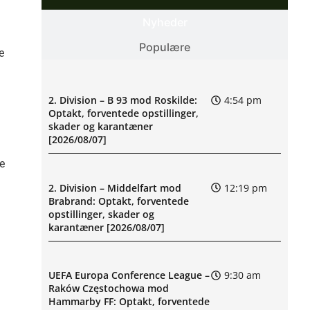
Nyheder
Populære
e
2. Division – B 93 mod Roskilde:
4:54 pm
Optakt, forventede opstillinger,
skader og karantæner
[2026/08/07]
ke
2. Division – Middelfart mod
12:19 pm
Brabrand: Optakt, forventede
opstillinger, skader og
karantæner [2026/08/07]
UEFA Europa Conference League –
9:30 am
Raków Częstochowa mod
Hammarby FF: Optakt, forventede