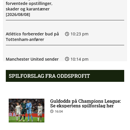
forventede opstillinger,
skader og karantæner
[2026/08/08]
Atlético forbereder bud på
10:23 pm
Tottenham-anfører
Manchester United sender
10:14 pm
målmand til Spanien
SPILFORSLAG FRA ODDSPROFIT
Roma enig med Atlético om
10:09 pm
verdensmester
Guldodds på Champions League:
Se ekspertens spilforslag her
Chelsea sælger Chalobah til
10:06 pm
16:04
Como