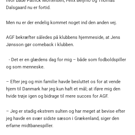
hvor både Patrick Mortensen, Felix Beijmo og Thomas
Dalsgaard nu er fortid.
Men nu er der endelig kommet noget ind den anden vej.
AGF bekræfter således på klubbens hjemmeside, at Jens
Jønsson gør comeback i klubben.
- Det er en glædens dag for mig – både som fodboldspiller
og som menneske.
– Efter jeg og min familie havde besluttet os for at vende
hjem til Danmark har jeg kun haft et mål; at iføre mig den
hvide trøje igen og bidrage til mere succes for AGF.
– Jeg er stadig ekstrem sulten og har meget at bevise efter
jeg havde en svær sidste sæson i Grækenland, siger den
erfarne midtbanespiller.