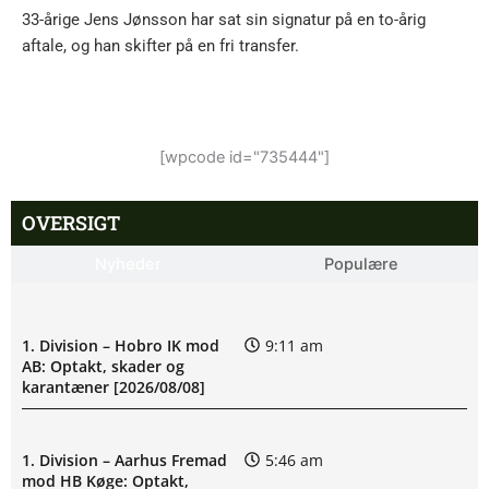
33-årige Jens Jønsson har sat sin signatur på en to-årig
aftale, og han skifter på en fri transfer.
[wpcode id="735444"]
OVERSIGT
Nyheder
Populære
1. Division – Hobro IK mod
9:11 am
AB: Optakt, skader og
karantæner [2026/08/08]
1. Division – Aarhus Fremad
5:46 am
mod HB Køge: Optakt,