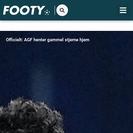
Gå
til
indholdet
Officielt: AGF henter gammel stjerne hjem