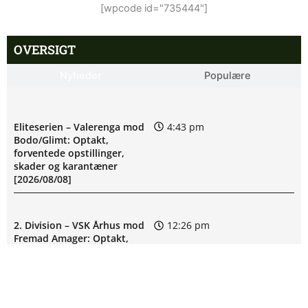
[wpcode id="735444"]
OVERSIGT
Nyheder
Populære
Eliteserien – Valerenga mod
4:43 pm
Bodo/Glimt: Optakt,
forventede opstillinger,
skader og karantæner
[2026/08/08]
2. Division – VSK Århus mod
12:26 pm
Fremad Amager: Optakt,
skader og karantæner
[2026/08/08]