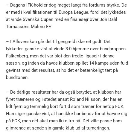
– Dagens IFK-hold er dog meget langt fra fordums styrke. De
er med i kvalifikationen til Europa League, fordi det lykkedes
at vinde Svenska Cupen med en finalesejr over Jon Dahl
Tomassons Malmö FF.
– I Allsvenskan går det til gengæld ikke ret godt. Det
lykkedes ganske vist at vinde 3-0 hjemme over bundproppen
Falkenberg, men det var blot den tredje ligasejr i denne
sæson, og inden da havde klubben spillet 14 kampe uden fuld
gevinst med det resultat, at holdet er betænkeligt tæt på
bundzonen.
– De dårlige resultater har da også betydet, at klubben har
fyret træneren og i stedet ansat Roland Nilsson, der har en
lidt fjern og temmelig kort fortid som træner for netop FCK.
Han siger ganske vist, at han ikke har behov for at hævne sig
på FCK, men det skal man ikke tro på. Det ville passe ham
glimrende at sende sin gamle klub ud af turneringen.