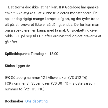
– Det tror vi dog ikke, at han kan. IFK Göteborg har ganske
enkelt ikke styrke til at kunne true deres modstandere. De
spiller dog rigtigt mange kampe uafgjort, og det tyder trods
alt på, at forsvaret ikke er så dårligt endda. Derfor kan man
også spekulere i en kamp med få mål. Onsidebetting giver
odds 1,80 på sejr til FCK efter ordinær tid, og det prøver vi at
gå efter.
Spilletidspunkt:
Torsdag kl. 18.00
Sådan ligger de
IFK Göteborg nummer 12 i Allsvenskan (V3 U12 T6)
FCK nummer 8 i Superligaen (V0 U0 T1) – sidste sæson:
nummer to (V21 U5 T10)
Bookmaker
:
Onsidebetting