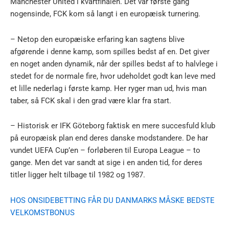
Manchester United i kvartfinalen. Det var første gang
nogensinde, FCK kom så langt i en europæisk turnering.
– Netop den europæiske erfaring kan sagtens blive
afgørende i denne kamp, som spilles bedst af en. Det giver
en noget anden dynamik, når der spilles bedst af to halvlege i
stedet for de normale fire, hvor udeholdet godt kan leve med
et lille nederlag i første kamp. Her ryger man ud, hvis man
taber, så FCK skal i den grad være klar fra start.
– Historisk er IFK Göteborg faktisk en mere succesfuld klub
på europæisk plan end deres danske modstandere. De har
vundet UEFA Cup’en – forløberen til Europa League – to
gange. Men det var sandt at sige i en anden tid, for deres
titler ligger helt tilbage til 1982 og 1987.
HOS ONSIDEBETTING FÅR DU DANMARKS MÅSKE BEDSTE
VELKOMSTBONUS