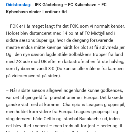
Oddsforslag:
.
IFK Gåoteborg – FC København – FC
København vinder i ordinær tid
– FCK er i år meget langt fra det FCK, som vi normalt kender.
Holdet blev distanceret med 14 point af FC Midtjylland i
sidste sæsons Superliga, hvor de dengang forsvarende
mestre endda måtte kæmpe hårdt for blot at få sølvmedaljer.
Og i den nye sæson lagde Ståle Solbakkens tropper fra land
med 2-3 ude mod OB efter en katastrofe af en første halvleg,
som fynboerne vandt 3-0 (Du kan se alle målene fra kampen
på videoen øverst på siden).
– Når sidste sæson alligevel nogenlunde kunne godkendes,
var det til gengæld for præstationerne i Europa. Det kiksede
ganske vist med at komme i Champions Leagues gruppespil,
men holdet kom videre fra Europa Leagues gruppespil og
slog dernæst både Celtic og Istanbul Basaksehir ud, inden
det blev til et knebent – men trods alt fortjent – nederlag til