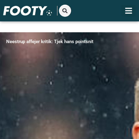
Gå
til
indholdet
Neestrup affejer kritik: Tjek hans pointsnit