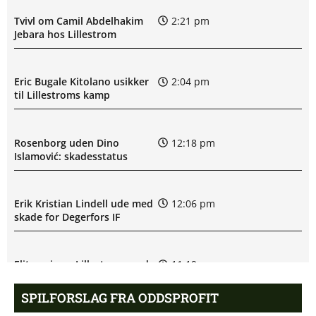
Tvivl om Camil Abdelhakim
2:21 pm
Jebara hos Lillestrom
Eric Bugale Kitolano usikker
2:04 pm
til Lillestroms kamp
Rosenborg uden Dino
12:18 pm
Islamović: skadesstatus
Erik Kristian Lindell ude med
12:06 pm
skade for Degerfors IF
Eliteserien – Lillestrom mod
11:19 am
Rosenborg: Optakt,
forventede opstillinger,
SPILFORSLAG FRA ODDSPROFIT
skader og karantæner