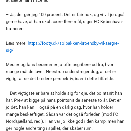
at sætte ham i scene.
– Ja, det gør jeg 100 procent. Det er fair nok, og vi vil jo også
gerne have, at han skal score flere mål, siger FC København-
træneren.
Læs mere:
https://footy.dk/solbakken-broendby-vil-aergre-
sig/
Medier og fans bedømmer jo ofte angribere ud fra, hvor
mange mål de laver. Neestrup understreger dog, at det er
vigtigt at se det bredere perspektiv, især i dette tilfælde.
– Det vigtigste er bare at holde sig for øje, det pointsnit han
har. Prøv at kigge på hans pointsnit de seneste to år. Det er
jo det, han kan – også på en dårlig dag, hvor han holder
mange beskæftiget. Sådan var det også forleden (mod FC
Nordsjælland, red.). Han var jo ikke god i den kamp, men han
gør nogle andre ting i spillet, der skaber rum.