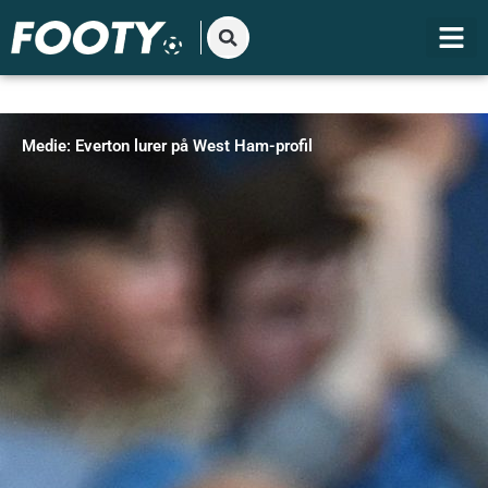
Gå
til
indholdet
Medie: Everton lurer på West Ham-profil