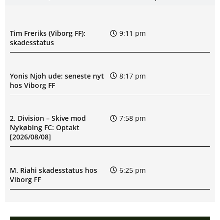
Tim Freriks (Viborg FF):
9:11 pm
skadesstatus
Yonis Njoh ude: seneste nyt
8:17 pm
hos Viborg FF
2. Division – Skive mod
7:58 pm
Nykøbing FC: Optakt
[2026/08/08]
M. Riahi skadesstatus hos
6:25 pm
Viborg FF
Opdatering: Isak Aron Sjong
6:09 pm