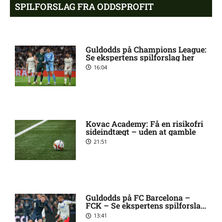
skade hos Bodø/Glimt
SPILFORSLAG FRA ODDSPROFIT
Eliteserien – Valerenga mod
4:43 pm
Bodo/Glimt: Optakt,
Guldodds på Champions League:
forventede opstillinger,
Se ekspertens spilforslag her
skader og karantæner
16:04
[2026/08/08]
2. Division – VSK Århus mod
12:26 pm
Fremad Amager: Optakt,
Kovac Academy: Få en risikofri
skader og karantæner
sideindtægt – uden at gamble
[2026/08/08]
21:51
1. Division – Hobro IK mod
9:11 am
AB: Optakt, skader og
karantæner [2026/08/08]
Guldodds på FC Barcelona –
FCK – Se ekspertens spilforslag
her
13:41
1. Division – Aarhus Fremad
5:46 am