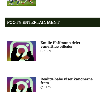
mod HB Køge: Optakt,
forventede opstillinger,
skader og karantæner
[2026/08/08]
FOOTY ENTERTAINMENT
Atlético forbereder bud på
10:23 pm
Tottenham-anfører
Emilie Hoffmann deler
vanvittige billeder
18:39
Manchester United sender
10:14 pm
målmand til Spanien
Roma enig med Atlético om
10:09 pm
verdensmester
Reality-babe viser kanonerne
frem
18:03
Chelsea sælger Chalobah til
10:06 pm
Como