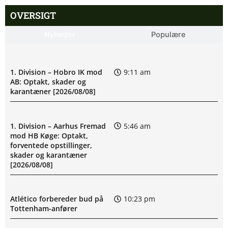
OVERSIGT
Nyheder
Populære
1. Division – Hobro IK mod
9:11 am
AB: Optakt, skader og
karantæner [2026/08/08]
1. Division – Aarhus Fremad
5:46 am
mod HB Køge: Optakt,
forventede opstillinger,
skader og karantæner
[2026/08/08]
Atlético forbereder bud på
10:23 pm
Tottenham-anfører