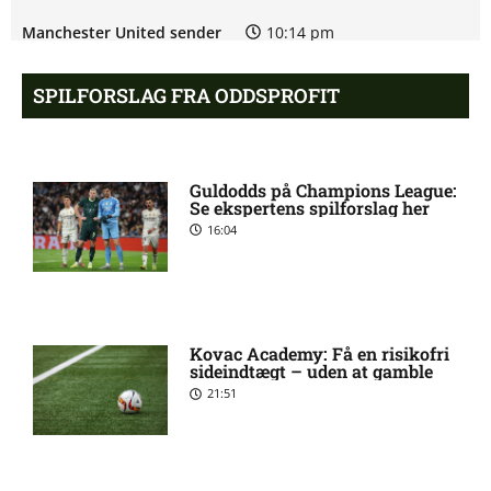
Manchester United sender
10:14 pm
målmand til Spanien
SPILFORSLAG FRA ODDSPROFIT
Roma enig med Atlético om
10:09 pm
verdensmester
Guldodds på Champions League:
Se ekspertens spilforslag her
Chelsea sælger Chalobah til
10:06 pm
16:04
Como
Premier League-klub henter
10:04 pm
FCN-profil
Kovac Academy: Få en risikofri
sideindtægt – uden at gamble
21:51
Salah lander i Tyrkiet til
10:00 pm
chokskifte