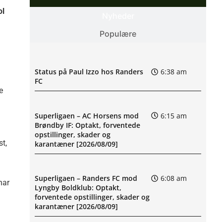
ol
Nyheder
Populære
Status på Paul Izzo hos Randers
6:38 am
FC
e
Superligaen – AC Horsens mod
6:15 am
Brøndby IF: Optakt, forventede
opstillinger, skader og
t,
karantæner [2026/08/09]
Superligaen – Randers FC mod
6:08 am
har
Lyngby Boldklub: Optakt,
forventede opstillinger, skader og
karantæner [2026/08/09]