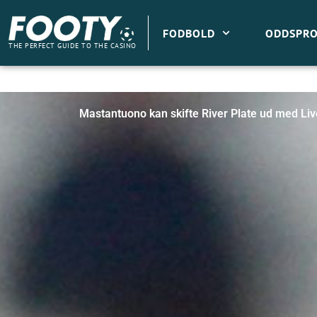
Gå
til
FODBOLD
ODDSPRO
indholdet
THE PERFECT GUIDE TO THE CASINO
Mastantuono kan skifte River Plate ud med Liv