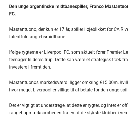
Den unge argentinske midtbanespiller, Franco Mastantuono,
FC.
Mastantuono, der kun er 17 år, spiller i øjeblikket for CA R
talentfuld angrebsmidtbane.
Ifølge rygterne er Liverpool FC, som aktuelt fører Premier L
teenager til deres trup. Dette kan være et strategisk træk f
investere i fremtiden.
Mastantuonos markedsværdi ligger omkring €15.00m, hvilket 
hvor meget Liverpool er villige til at betale for den unge spill
Det er vigtigt at understrege, at dette er rygter, og intet er 
fanget opmærksomheden fra en af de største klubber i ver