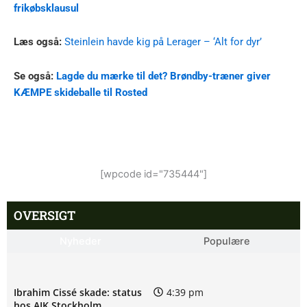
frikøbsklausul
Læs også:
Steinlein havde kig på Lerager – ‘Alt for dyr’
Se også:
Lagde du mærke til det? Brøndby-træner giver
KÆMPE skideballe til Rosted
[wpcode id="735444"]
OVERSIGT
Nyheder
Populære
Ibrahim Cissé skade: status
4:39 pm
hos AIK Stockholm