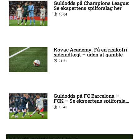
Jay-Roy Jornell Grot ude med
11:28 am
Guldodds på Champions League:
skade for OB
Se ekspertens spilforslag her
16:04
Sønderjyske uden Rasmus
11:23 am
Hjorth Vinderslev:
skadesstatus
Kovac Academy: Få en risikofri
sideindtægt – uden at gamble
Alexander Magnus Busch
9:46 am
21:51
skadet: seneste nyt hos
Silkeborg IF
Mads Lautrup Freundlich på
8:31 am
Guldodds på FC Barcelona –
skadeslisten hos Silkeborg IF
FCK – Se ekspertens spilforslag
her
13:41
Skadesnyt: Warren Caddy
8:17 am
ude for Randers FC