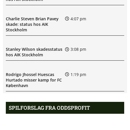
Charlie Steven Brian Pavey
4:07 pm
skade: status hos AIK
Stockholm
Stanley Wilson skadesstatus
3:08 pm
hos AIK Stockholm
Rodrigo Jhossel Huescas
1:19 pm
Hurtado misser kamp for FC
København
1. Division – AaB mod Kolding
12:32 pm
SPILFORSLAG FRA ODDSPROFIT
IF: Optakt [2026/08/09]