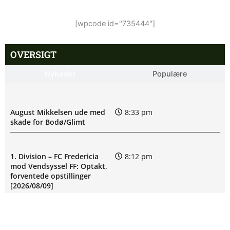
[wpcode id="735444"]
OVERSIGT
Nyheder
Populære
August Mikkelsen ude med
8:33 pm
skade for Bodø/Glimt
1. Division – FC Fredericia
8:12 pm
mod Vendsyssel FF: Optakt,
forventede opstillinger
[2026/08/09]
Martin Ove Roseth
6:43 pm
skadesstatus hos Viking