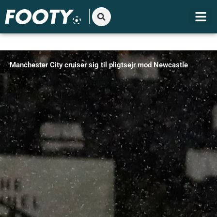
Gå
til
indholdet
Manchester City cruiser sig til pligtsejr mod Newcastle