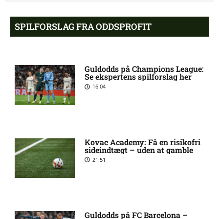
Sønderjyske uden Rasmus
11:23 am
Hjorth Vinderslev:
SPILFORSLAG FRA ODDSPROFIT
skadesstatus
Alexander Magnus Busch
9:46 am
Guldodds på Champions League:
skadet: seneste nyt hos
Se ekspertens spilforslag her
Silkeborg IF
16:04
Mads Lautrup Freundlich på
8:31 am
skadeslisten hos Silkeborg IF
Kovac Academy: Få en risikofri
sideindtægt – uden at gamble
Skadesnyt: Warren Caddy
8:17 am
21:51
ude for Randers FC
Status på Paul Izzo hos
6:38 am
Randers FC
Guldodds på FC Barcelona –