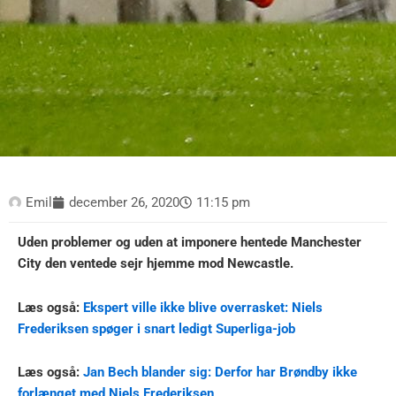
Emil
december 26, 2020
11:15 pm
Uden problemer og uden at imponere hentede Manchester
City den ventede sejr hjemme mod Newcastle.
Læs også:
Ekspert ville ikke blive overrasket: Niels
Frederiksen spøger i snart ledigt Superliga-job
Læs også:
Jan Bech blander sig: Derfor har Brøndby ikke
forlænget med Niels Frederiksen