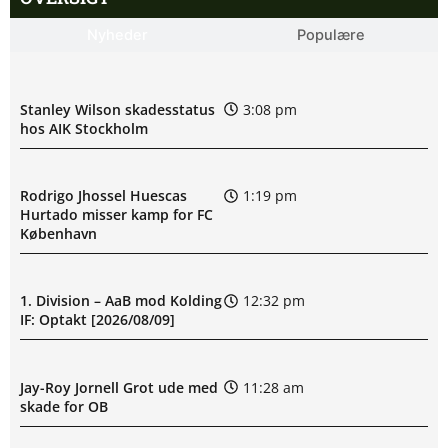
Nyheder
Populære
Stanley Wilson skadesstatus
3:08 pm
hos AIK Stockholm
Rodrigo Jhossel Huescas
1:19 pm
Hurtado misser kamp for FC
København
1. Division – AaB mod Kolding
12:32 pm
IF: Optakt [2026/08/09]
Jay-Roy Jornell Grot ude med
11:28 am
skade for OB