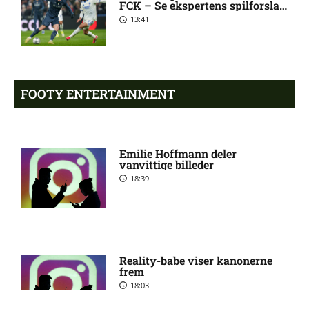
FCK – Se ekspertens spilforslag
her
13:41
Superligaen – AC Horsens
6:15 am
mod Brøndby IF: Optakt,
forventede opstillinger,
skader og karantæner
[2026/08/09]
FOOTY ENTERTAINMENT
Superligaen – Randers FC
6:08 am
mod Lyngby Boldklub:
Emilie Hoffmann deler
Optakt, forventede
vanvittige billeder
opstillinger, skader og
18:39
karantæner [2026/08/09]
1. Division – Hvidovre IF mod
5:31 am
Esbjerg fB: Optakt
[2026/08/09]
Reality-babe viser kanonerne
frem
18:03
Tim Freriks (Viborg FF):
9:11 pm