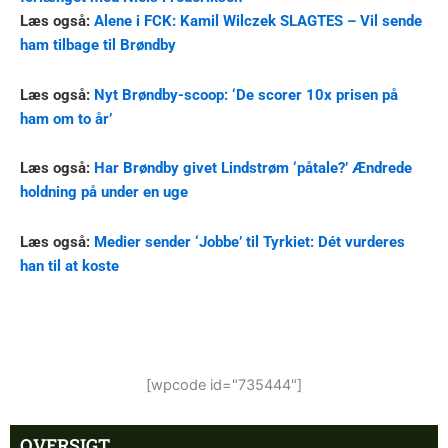
Læs også:
Alene i FCK: Kamil Wilczek SLAGTES – Vil sende
ham tilbage til Brøndby
Læs også:
Nyt Brøndby-scoop: ‘De scorer 10x prisen på
ham om to år’
Læs også:
Har Brøndby givet Lindstrøm ‘påtale?’ Ændrede
holdning på under en uge
Læs også:
Medier sender ‘Jobbe’ til Tyrkiet: Dét vurderes
han til at koste
[wpcode id="735444"]
OVERSIGT