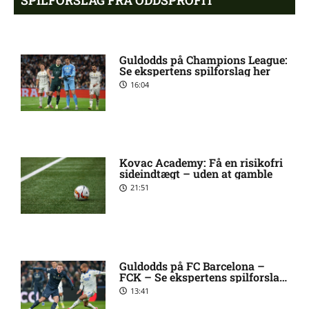
Filip Strømland Lien ude:
3:39 pm
seneste nyt hos Start
Guldodds på Champions League:
Se ekspertens spilforslag her
16:04
Major League Soccer – New
3:19 pm
England Revolution mod
Houston Dynamo: Optakt,
forventede opstillinger,
skader og karantæner
[2026/08/08]
Kovac Academy: Få en risikofri
sideindtægt – uden at gamble
21:51
Skadesnyt: Kristoffer
2:45 pm
Tønnessen ude for Start
Marius Nordal tvivlsom til
1:32 pm
Guldodds på FC Barcelona –
Starts kamp
FCK – Se ekspertens spilforslag
her
13:41