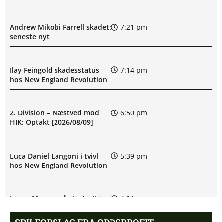
Andrew Mikobi Farrell skadet:
7:21 pm
seneste nyt
Ilay Feingold skadesstatus
7:14 pm
hos New England Revolution
2. Division – Næstved mod
6:50 pm
HIK: Optakt [2026/08/09]
Luca Daniel Langoni i tvivl
5:39 pm
hos New England Revolution
James Maurer på skadeslisten
4:21 pm
hos Houston Dynamo
SPILFORSLAG FRA ODDSPROFIT