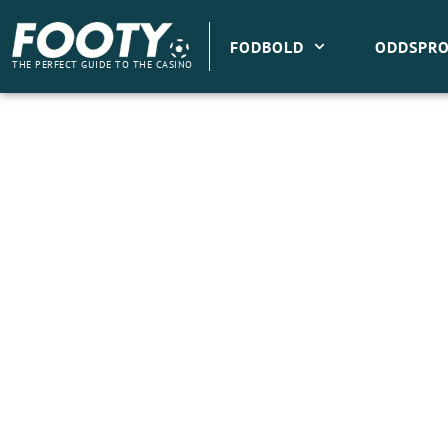
Gå
til
FODBOLD
ODDSPRO
indholdet
THE PERFECT GUIDE TO THE CASINO
Lokalavis: Vejle snupper tidligere Serie A-spill