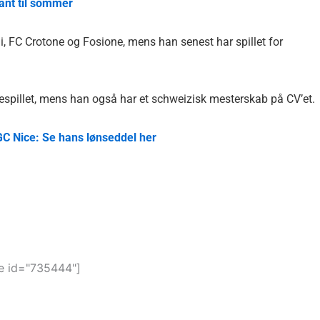
ant til sommer
ini, FC Crotone og Fosione, mens han senest har spillet for
spillet, mens han også har et schweizisk mesterskab på CV’et.
OGC Nice: Se hans lønseddel her
 id="735444"]