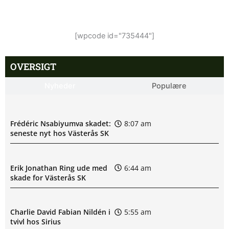
[wpcode id="735444"]
OVERSIGT
Nyheder
Populære
Frédéric Nsabiyumva skadet:
8:07 am
seneste nyt hos Västerås SK
Erik Jonathan Ring ude med
6:44 am
skade for Västerås SK
Charlie David Fabian Nildén i
5:55 am
tvivl hos Sirius