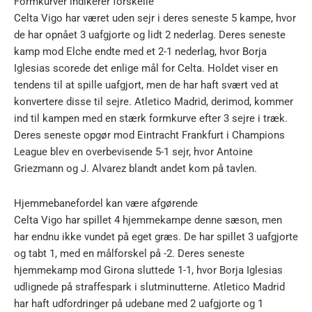
Formkurver indikerer forskelle
Celta Vigo har været uden sejr i deres seneste 5 kampe, hvor
de har opnået 3 uafgjorte og lidt 2 nederlag. Deres seneste
kamp mod Elche endte med et 2-1 nederlag, hvor Borja
Iglesias scorede det enlige mål for Celta. Holdet viser en
tendens til at spille uafgjort, men de har haft svært ved at
konvertere disse til sejre. Atletico Madrid, derimod, kommer
ind til kampen med en stærk formkurve efter 3 sejre i træk.
Deres seneste opgør mod Eintracht Frankfurt i Champions
League blev en overbevisende 5-1 sejr, hvor Antoine
Griezmann og J. Alvarez blandt andet kom på tavlen.
Hjemmebanefordel kan være afgørende
Celta Vigo har spillet 4 hjemmekampe denne sæson, men
har endnu ikke vundet på eget græs. De har spillet 3 uafgjorte
og tabt 1, med en målforskel på -2. Deres seneste
hjemmekamp mod Girona sluttede 1-1, hvor Borja Iglesias
udlignede på straffespark i slutminutterne. Atletico Madrid
har haft udfordringer på udebane med 2 uafgjorte og 1