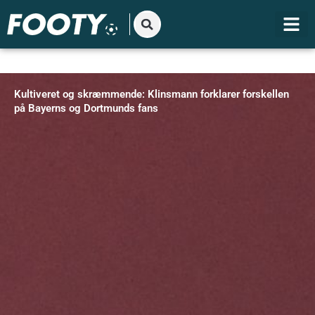
Gå
til
indholdet
Kultiveret og skræmmende: Klinsmann forklarer forskellen
på Bayerns og Dortmunds fans