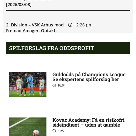
[2026/08/08]
2. Division – VSK Århus mod
12:26 pm
Fremad Amager: Optakt,
skader og karantæner
[2026/08/08]
SPILFORSLAG FRA ODDSPROFIT
1. Division – Hobro IK mod
9:11 am
AB: Optakt, skader og
Guldodds på Champions League:
karantæner [2026/08/08]
Se ekspertens spilforslag her
16:04
1. Division – Aarhus Fremad
5:46 am
mod HB Køge: Optakt,
forventede opstillinger,
skader og karantæner
[2026/08/08]
Kovac Academy: Få en risikofri
sideindtægt – uden at gamble
21:51