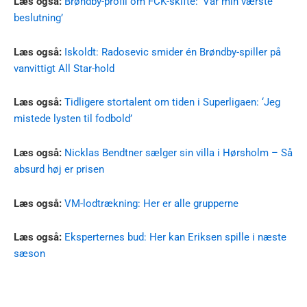
Læs også:
Brøndby-profil om FCK-skifte: ‘Var min værste
beslutning’
Læs også:
Iskoldt: Radosevic smider én Brøndby-spiller på
vanvittigt All Star-hold
Læs også:
Tidligere stortalent om tiden i Superligaen: ‘Jeg
mistede lysten til fodbold’
Læs også:
Nicklas Bendtner sælger sin villa i Hørsholm – Så
absurd høj er prisen
Læs også:
VM-lodtrækning: Her er alle grupperne
Læs også:
Eksperternes bud: Her kan Eriksen spille i næste
sæson