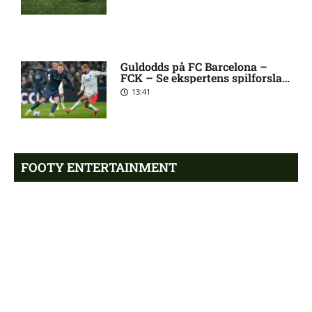
Atlético forbereder bud på
10:23 pm
Tottenham-anfører
Manchester United sender
10:14 pm
Guldodds på FC Barcelona –
FCK – Se ekspertens spilforslag
målmand til Spanien
her
13:41
Roma enig med Atlético om
10:09 pm
verdensmester
FOOTY ENTERTAINMENT
Chelsea sælger Chalobah til
10:06 pm
Como
Emilie Hoffmann deler
vanvittige billeder
Premier League-klub henter
10:04 pm
18:39
FCN-profil
Salah lander i Tyrkiet til
10:00 pm