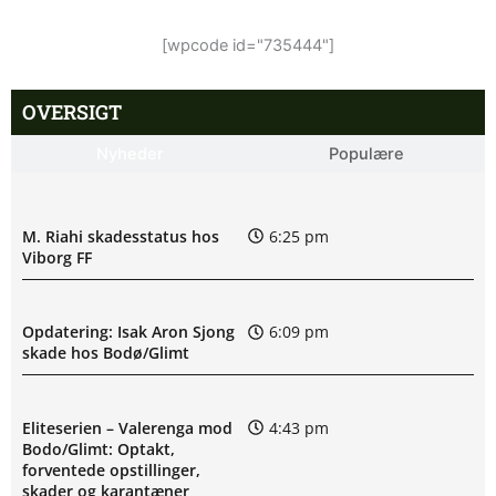
[wpcode id="735444"]
OVERSIGT
Nyheder
Populære
M. Riahi skadesstatus hos
6:25 pm
Viborg FF
Opdatering: Isak Aron Sjong
6:09 pm
skade hos Bodø/Glimt
Eliteserien – Valerenga mod
4:43 pm
Bodo/Glimt: Optakt,
forventede opstillinger,
skader og karantæner