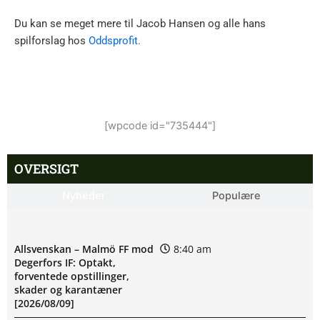
Du kan se meget mere til Jacob Hansen og alle hans
spilforslag hos
Oddsprofit.
[wpcode id="735444"]
OVERSIGT
Nyheder
Populære
Allsvenskan – Malmö FF mod
8:40 am
Degerfors IF: Optakt,
forventede opstillinger,
skader og karantæner
[2026/08/09]