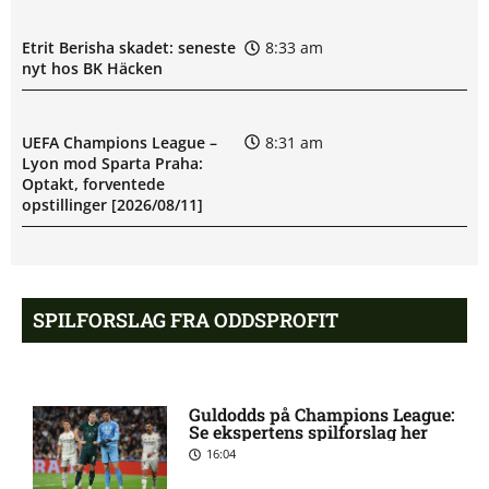
Etrit Berisha skadet: seneste
8:33 am
nyt hos BK Häcken
UEFA Champions League –
8:31 am
Lyon mod Sparta Praha:
Optakt, forventede
opstillinger [2026/08/11]
BK Häcken uden Ben Mikael
8:06 am
Engdahl: skadesstatus
SPILFORSLAG FRA ODDSPROFIT
Filip Olov Öhman misser
7:03 am
kamp for BK Häcken
Guldodds på Champions League:
Se ekspertens spilforslag her
16:04
UEFA Champions League –
6:13 am
Sabah FA mod AGF: Optakt,