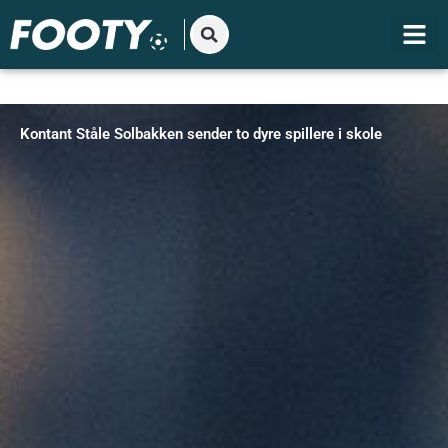
Gå
til
indholdet
Kontant Ståle Solbakken sender to dyre spillere i skole