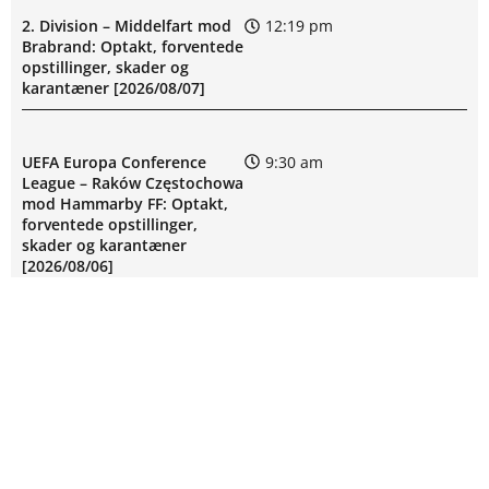
2. Division – Middelfart mod
12:19 pm
Brabrand: Optakt, forventede
opstillinger, skader og
karantæner [2026/08/07]
UEFA Europa Conference
9:30 am
League – Raków Częstochowa
mod Hammarby FF: Optakt,
forventede opstillinger,
skader og karantæner
[2026/08/06]
Superligaen – Sønderjyske
6:44 am
mod Viborg FF: Optakt,
forventede opstillinger,
skader og karantæner
[2026/08/07]
SPILFORSLAG FRA ODDSPROFIT