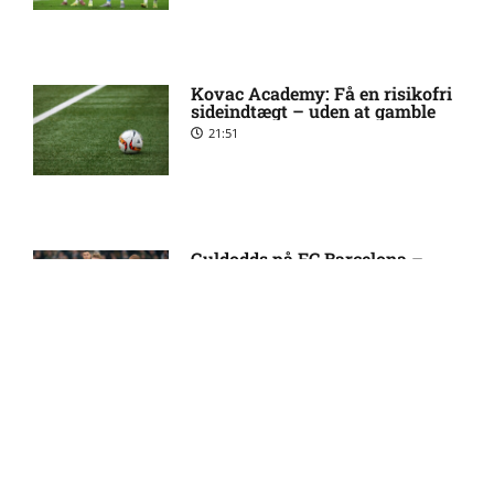
Manchester United sender
10:14 pm
målmand til Spanien
Kovac Academy: Få en risikofri
sideindtægt – uden at gamble
21:51
Roma enig med Atlético om
10:09 pm
verdensmester
Chelsea sælger Chalobah til
10:06 pm
Guldodds på FC Barcelona –
FCK – Se ekspertens spilforslag
Como
her
13:41
Premier League-klub henter
10:04 pm
FCN-profil
FOOTY ENTERTAINMENT
Salah lander i Tyrkiet til
10:00 pm
chokskifte