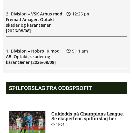
2. Division – VSK Århus mod
12:26 pm
Fremad Amager: Optakt,
skader og karantæner
[2026/08/08]
1. Division – Hobro IK mod
9:11 am
AB: Optakt, skader og
karantæner [2026/08/08]
1. Division – Aarhus Fremad
5:46 am
SPILFORSLAG FRA ODDSPROFIT
mod HB Køge: Optakt,
forventede opstillinger,
skader og karantæner
[2026/08/08]
Guldodds på Champions League:
Se ekspertens spilforslag her
Atlético forbereder bud på
10:23 pm
16:04
Tottenham-anfører