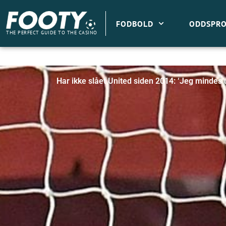
Gå
til
FODBOLD
ODDSPRO
indholdet
THE PERFECT GUIDE TO THE CASINO
Har ikke slået United siden 2014: ‘Jeg mindes u