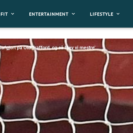
FIT
ENTERTAINMENT
LIFESTYLE
afgjort på Old Trafford, og så blev vi mestre’