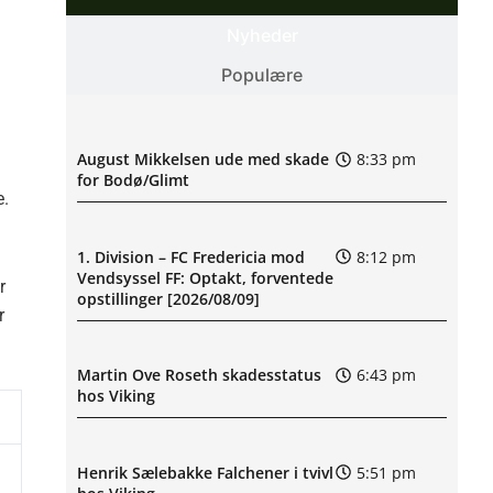
Nyheder
Populære
August Mikkelsen ude med skade
8:33 pm
for Bodø/Glimt
e.
1. Division – FC Fredericia mod
8:12 pm
Vendsyssel FF: Optakt, forventede
r
opstillinger [2026/08/09]
r
Martin Ove Roseth skadesstatus
6:43 pm
hos Viking
Henrik Sælebakke Falchener i tvivl
5:51 pm