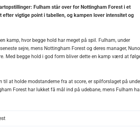
rtopstillinger: Fulham står over for Nottingham Forest i et
fter vigtige point i tabellen, og kampen lover intensitet og
en kamp, hvor begge hold har meget på spil. Fulham, under
es seneste sejre, mens Nottingham Forest og deres manager, Nuno
tre. Med begge hold i god form bliver dette en kamp værd at følg
 til at holde modstanderne fra at score, er spilforslaget på unde
gham Forest har lukket få mål ind på udebane, mens Fulham ha
est