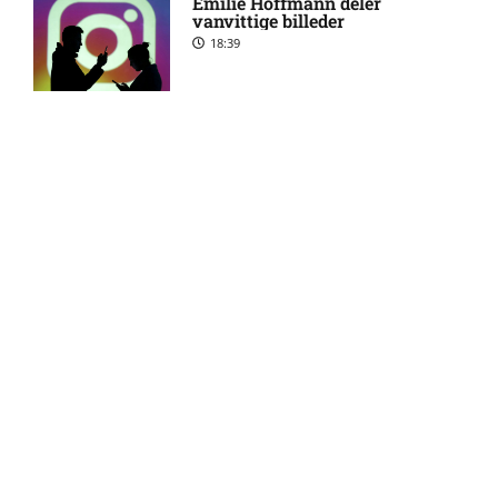
Emilie Hoffmann deler
vanvittige billeder
James Maurer på skadeslisten
4:21 pm
18:39
hos Houston Dynamo
Filip Strømland Lien ude:
3:39 pm
seneste nyt hos Start
Reality-babe viser kanonerne
frem
18:03
Major League Soccer – New
3:19 pm
England Revolution mod
Houston Dynamo: Optakt,
forventede opstillinger,
skader og karantæner
[2026/08/08]
Camilla Martin deler
opsigtsvækkende billede
17:24
Skadesnyt: Kristoffer
2:45 pm
Tønnessen ude for Start