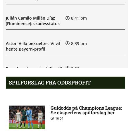
Julián Camilo Millán Díaz
8:41 pm
(Fluminense): skadesstatus
Aston Villa bekræfter: Vi vil
8:39 pm
hente Bayern-profil
Barcelona-legende skifter til
8:36 pm
LA Galaxy
SPILFORSLAG FRA ODDSPROFIT
PSG enig med Barcelona-
8:34 pm
profil
Guldodds på Champions League:
Se ekspertens spilforslag her
16:04
Liverpool henter Barcelona-
8:31 pm
anfører