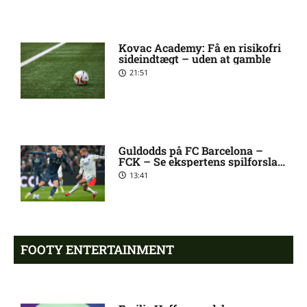
West Ham henter
8:29 pm
Tottenham-spiller
Kovac Academy: Få en risikofri
sideindtægt – uden at gamble
21:51
Andrew Mikobi Farrell skadet:
7:21 pm
seneste nyt
Guldodds på FC Barcelona –
Ilay Feingold skadesstatus
7:14 pm
FCK – Se ekspertens spilforslag
hos New England Revolution
her
13:41
2. Division – Næstved mod
6:50 pm
HIK: Optakt [2026/08/09]
FOOTY ENTERTAINMENT
Luca Daniel Langoni i tvivl
5:39 pm
hos New England Revolution